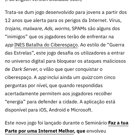
s
públicas
Trata-se dum jogo desenvolvido para jovens a partir dos
Manifesta
12 anos que alerta para os perigos da Internet. Vírus,
ções de
trojans
,
malware
,
Ads, worms,
SPAMs são alguns dos
Interesse
“inimigos” que os jogadores terão de enfrentar na
FCCN,
app
INES Batalha do Ciberespaço
. Ao estilo de “Guerra
serviços
digitais da
das Estrelas”, este jogo desafia os utilizadores a entrar
FCT
no universo digital para bloquear os ataques maliciosos
de
Dark Server
, o vilão que quer conquistar o
Canais de
Denúncia
ciberespaço. A
app
inclui ainda um
quizz
com cinco
s
perguntas por nível, que quando respondidas
acertadamente permitem aos jogadores recolher
Apoios
PRR –
“energia” para defender a cidade. A aplicação está
“Ciência +
disponível para iOS, Android e Microsoft.
Digital” e
“Ciência +
Este novo jogo foi lançado durante o Seminário
Faz a tua
Capacitaç
Parte por uma Internet Melhor
, que
envolveu