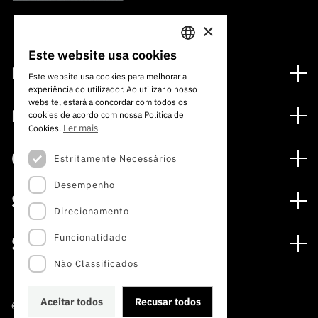
×
Este website usa cookies
PORTUGUESE
Financiamento
Este website usa cookies para melhorar a
experiência do utilizador. Ao utilizar o nosso
ENGLISH
Programas de Financiamento
website, estará a concordar com todos os
Media
cookies de acordo com nossa Política de
Internacional
Ler mais
Cookies.
Notícias
Prémios
Concursos
Estritamente Necessários
Notas de Imprensa
Desempenho
Concursos Abertos
Subscrever Newsletter
Serviços
Concursos Previstos
Direcionamento
Subscrever Direct Mail de Concursos
Serviços digitais: Tecnologia para o Conhecimento
Concursos Fechados
Agenda
Funcionalidade
Sobre
Arquivo, Documentação e Informação
Calendarização FCT 2026
Publicações
Não Classificados
A FCT
Acesso a dados estatísticos para fins científicos –
Media e Identidade de Marca
Protocolo INE/DGEEC/FCT
Estudos e Planeamento Estratégico
Aceitar todos
Recusar todos
©2022 · Fundação para a Ciência e a Tecnologia
Balcão da Ciência