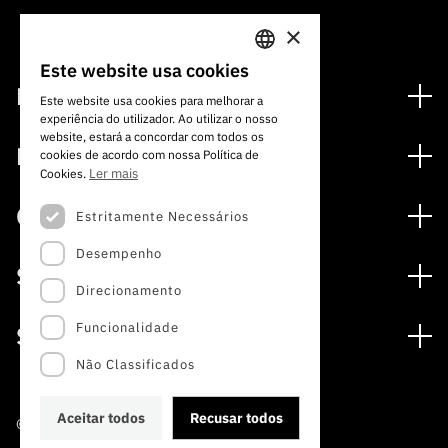
×
Este website usa cookies
PORTUGUESE
Financiamento
Este website usa cookies para melhorar a
experiência do utilizador. Ao utilizar o nosso
ENGLISH
Programas de Financiamento
website, estará a concordar com todos os
Media
cookies de acordo com nossa Política de
Internacional
Ler mais
Cookies.
Notícias
Prémios
Concursos
Estritamente Necessários
Notas de Imprensa
Desempenho
Concursos Abertos
Subscrever Newsletter
Serviços
Concursos Previstos
Direcionamento
Subscrever Direct Mail de Concursos
Serviços digitais: Tecnologia para o Conhecimento
Concursos Fechados
Agenda
Funcionalidade
Sobre
Arquivo, Documentação e Informação
Calendarização FCT 2026
Publicações
Não Classificados
A FCT
Acesso a dados estatísticos para fins científicos –
Media e Identidade de Marca
Protocolo INE/DGEEC/FCT
Estudos e Planeamento Estratégico
Aceitar todos
Recusar todos
©2022 · Fundação para a Ciência e a Tecnologia
Balcão da Ciência
Documentos de Gestão