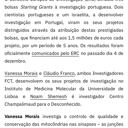
s
públicas
bolsas
Starting Grants
à investigação portuguesa. Dois
Manifesta
cientistas portugueses e um israelita, a desenvolver
ções de
investigação em Portugal, viram os seus projetos
Interesse
distinguidos através da atribuição destas prestigiadas
FCCN,
bolsas, que financiam até aos 1,5 milhões de euros cada
serviços
projeto, por um período de 5 anos. Os resultados foram
digitais da
oficialmente
comunicados pelo ERC
no passado dia 4 de
FCT
dezembro.
Canais de
Denúncia
Vanessa Morais
e
Cláudio Franco
, ambos Investigadores
s
FCT, desenvolvem os seus projetos de investigação no
Instituto de Medicina Molecular da Universidade de
Apoios
PRR –
Lisboa e
Noam Shemesh
é investigador Centro
“Ciência +
Champalimaud para o Desconhecido.
Digital” e
“Ciência +
Vanessa Morais
investiga o controlo de qualidade e
Capacitaç
conservação das mitocôndrias nas sinapses – as junções