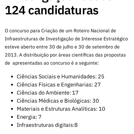
A FCT
Instituiçõ
Media e
es de I&D
LINKS
124 candidaturas
Newsletter
es I&D
Identidade
RÁPIDOS
Infraestru
e Informação
Transparência
de Marca
Infraestru
turas
Agenda
A FCT em
turas
Subscrever
Acesso a dados
Estudos e Planeamento
Outros
O concurso para Criação de um Roteiro Nacional de
Números
Newsletter
Prémios
Publicações
Apoios
Infraestruturas de Investigação de Interesse Estratégico
Acreditaç
estatísticos para fins
Subscrever
Estratégico
Outros
esteve aberto entre 30 de julho e 30 de setembro de
ão,
Direct Mail
Apoios
Certificaç
2013. A distribuição por áreas científicas das propostas
científicos – Protocolo
de
Documentos de Gestão
ão e
de apresentadas ao concurso é a seguinte:
Concursos
Benefícios
INE/DGEEC/FCT
FCT
Apoios Comunitários
Ciências Sociais e Humanidades: 25
Fiscais
90 Segundos
Ciências Físicas e Engenharias: 27
Balcão da Ciência
Recrutam
Contactos
de Ciência
Ciências do Ambiente: 17
ento,
Subscrever
Aquisição
Ciências Médicas e Biológicas: 30
Direct Mail
de
Materiais e Estruturas Analíticas: 10
de
Serviços e
Energia: 7
Concursos
Parcerias
Infraestruturas digitais:8
Comunicado
Consultas