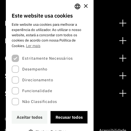
×
Este website usa cookies
PORTUGUESE
Financiamento
Este website usa cookies para melhorar a
experiência do utilizador. Ao utilizar o nosso
ENGLISH
Programas de Financiamento
website, estará a concordar com todos os
Media
cookies de acordo com nossa Política de
Internacional
Ler mais
Cookies.
Notícias
Prémios
Concursos
Estritamente Necessários
Notas de Imprensa
Desempenho
Concursos Abertos
Subscrever Newsletter
Serviços
Concursos Previstos
Direcionamento
Subscrever Direct Mail de Concursos
Serviços digitais: Tecnologia para o Conhecimento
Concursos Fechados
Agenda
Funcionalidade
Sobre
Arquivo, Documentação e Informação
Calendarização FCT 2026
Publicações
Não Classificados
A FCT
Acesso a dados estatísticos para fins científicos –
Media e Identidade de Marca
Protocolo INE/DGEEC/FCT
Estudos e Planeamento Estratégico
Aceitar todos
Recusar todos
©2022 · Fundação para a Ciência e a Tecnologia
Balcão da Ciência
Documentos de Gestão
Política de Privacidade e
Política de
Perguntas
Acessibilidade