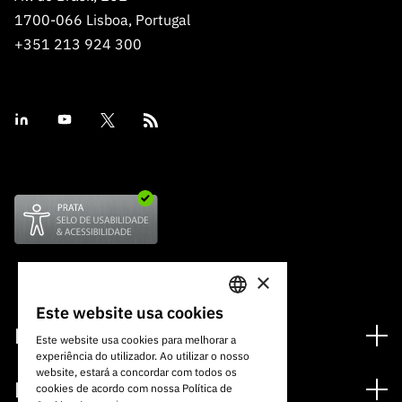
1700-066 Lisboa, Portugal
+351 213 924 300
×
Este website usa cookies
PORTUGUESE
Financiamento
Este website usa cookies para melhorar a
experiência do utilizador. Ao utilizar o nosso
ENGLISH
Programas de Financiamento
website, estará a concordar com todos os
Media
cookies de acordo com nossa Política de