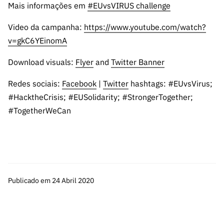
ão”
Mais informações em
#EUvsVIRUS challenge
Video da campanha:
https://www.youtube.com/watch?
v=gkC6YEinomA
Download visuals:
Flyer
and
Twitter Banner
Redes sociais:
Facebook
|
Twitter
hashtags: #EUvsVirus;
#HacktheCrisis; #EUSolidarity; #StrongerTogether;
#TogetherWeCan
Publicado em 24 Abril 2020