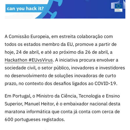
A FCT
Instituiçõ
Media e
es de I&D
LINKS
Newsletter
es I&D
Identidade
RÁPIDOS
Infraestru
e Informação
Transparência
de Marca
Infraestru
turas
Agenda
A FCT em
turas
Subscrever
Acesso a dados
Estudos e Planeamento
Outros
Números
Newsletter
Prémios
Publicações
Apoios
A Comissão Europeia, em estreita colaboração com
Acreditaç
estatísticos para fins
Subscrever
Estratégico
Outros
todos os estados membro da EU, promove a partir de
ão,
Direct Mail
Apoios
hoje, 24 de abril, e até ao próximo dia 26 de abril, a
Certificaç
científicos – Protocolo
de
Documentos de Gestão
Hackathon #EUvsVirus
. A iniciativa procura envolver a
ão e
Concursos
Benefícios
sociedade civil, o setor público, inovadores e investidores
INE/DGEEC/FCT
FCT
Apoios Comunitários
Fiscais
no desenvolvimento de soluções inovadoras de curto
90 Segundos
Balcão da Ciência
Recrutam
prazo, no contexto dos desafios ligados ao COVID-19.
Contactos
de Ciência
ento,
Subscrever
Em Portugal, o Ministro da Ciência, Tecnologia e Ensino
Aquisição
Direct Mail
Superior, Manuel Heitor, é o embaixador nacional desta
de
de
Serviços e
maratona informática que conta já conta com cerca de
Concursos
Parcerias
600 portugueses registados.
Comunicado
Consultas