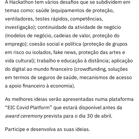
s
A Hackathon tem vários desafios que se subdividem em
públicas
temas como: saúde (equipamentos de proteção,
Manifesta
ventiladores, testes rápidos, competências,
ções de
investigação); continuidade da atividade de negócio
Interesse
(modelos de negócio, cadeias de valor, proteção do
FCCN,
emprego); coesão social e política (proteção de grupos
serviços
em risco ou isolados, fake news, proteção das artes e
digitais da
vida cultural); trabalho e educação à distância; aplicação
FCT
do digital ao mundo financeiro (crowdfunding, soluções
Canais de
em termos de seguros de saúde, mecanismos de acesso
Denúncia
a apoio financeiro à economia).
s
Apoios
As melhores ideias serão apresentadas numa plataforma
PRR –
“EIC Covid Platform” que estará disponível antes da
“Ciência +
award ceremony
prevista para o dia 30 de abril.
Digital” e
“Ciência +
Participe e desenvolva as suas ideias.
Capacitaç