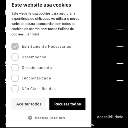
Este website usa cookies
PORTUGUESE
Financiamento
Este website usa cookies para melhorar a
experiência do utilizador. Ao utilizar o nosso
ENGLISH
Programas de Financiamento
website, estará a concordar com todos os
Media
cookies de acordo com nossa Política de
Internacional
Ler mais
Cookies.
Notícias
Prémios
Concursos
Estritamente Necessários
Notas de Imprensa
Desempenho
Concursos Abertos
Subscrever Newsletter
Serviços
Concursos Previstos
Direcionamento
Subscrever Direct Mail de Concursos
Serviços digitais: Tecnologia para o Conhecimento
Concursos Fechados
Agenda
Funcionalidade
Sobre
Arquivo, Documentação e Informação
Calendarização FCT 2026
Publicações
Não Classificados
A FCT
Acesso a dados estatísticos para fins científicos –
Media e Identidade de Marca
Protocolo INE/DGEEC/FCT
Estudos e Planeamento Estratégico
Aceitar todos
Recusar todos
©2022 · Fundação para a Ciência e a Tecnologia
Balcão da Ciência
Documentos de Gestão
Política de Privacidade e
Política de
Perguntas
Acessibilidade
Mostrar Detalhes
A FCT em Números
Protecção de Dados
Cookies
Frequentes