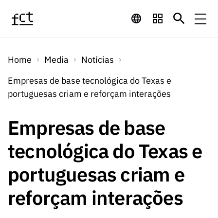
Saltar para o conteúdo principal
Financiamento
Home
Media
Notícias
Financiamento
Programas de
Concursos
Empresas de base tecnológica do Texas e
LINKS
portuguesas criam e reforçam interações
RÁPIDOS
Financiamento
Concursos
Concursos Abertos
Serviços
Bolsas
LINKS
Empresas de base
Internacional
Computaç
RÁPIDOS
Concursos Previstos
Serviços
ão
tecnológica do Texas e
Prémios
Serviços digitais:
Media
Bolsas
Emprego
Concursos Fechados
Emprego
portuguesas criam e
Científico
Tecnologia para o
Media
Científico
Calendário de
Notícias
Sobre
Projetos
LINKS
reforçam interações
Projetos
Conhecimento
I&D
RÁPIDOS
I&D
Concursos FCT 2026
Notas de Imprensa
Sobre
Instituiçõ
Arquivo, Documentação