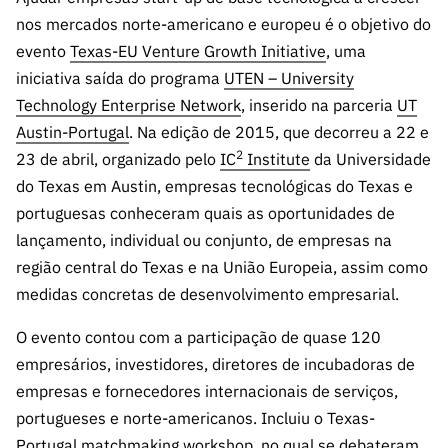
s
públicas
nos mercados norte-americano e europeu é o objetivo do
Manifesta
evento
Texas-EU Venture Growth Initiative
, uma
ções de
iniciativa saída do programa
UTEN – University
Interesse
Technology Enterprise Network
, inserido na parceria
UT
FCCN,
Austin-Portugal
. Na edição de 2015, que decorreu a 22 e
serviços
2
23 de abril, organizado pelo
IC
Institute
da Universidade
digitais da
do Texas em Austin, empresas tecnológicas do Texas e
FCT
portuguesas conheceram quais as oportunidades de
Canais de
lançamento, individual ou conjunto, de empresas na
Denúncia
região central do Texas e na União Europeia, assim como
s
medidas concretas de desenvolvimento empresarial.
Apoios
PRR –
O evento contou com a participação de quase 120
“Ciência +
empresários, investidores, diretores de incubadoras de
Digital” e
empresas e fornecedores internacionais de serviços,
“Ciência +
portugueses e norte-americanos. Incluiu o
Texas-
Capacitaç
Portugal matchmaking workshop
, no qual se debateram