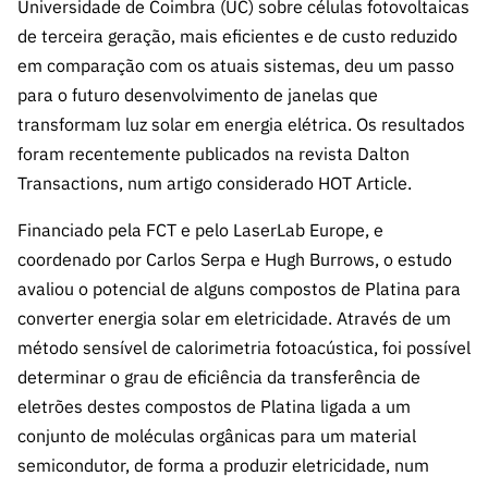
A FCT
Instituiçõ
Media e
Universidade de Coimbra (UC) sobre células fotovoltaicas
es de I&D
LINKS
Newsletter
es I&D
Identidade
de terceira geração, mais eficientes e de custo reduzido
RÁPIDOS
Infraestru
e Informação
Transparência
de Marca
Infraestru
em comparação com os atuais sistemas, deu um passo
turas
Agenda
A FCT em
turas
Subscrever
para o futuro desenvolvimento de janelas que
Acesso a dados
Estudos e Planeamento
Outros
Números
Newsletter
transformam luz solar em energia elétrica. Os resultados
Prémios
Publicações
Apoios
Acreditaç
foram recentemente publicados na revista Dalton
estatísticos para fins
Subscrever
Estratégico
Outros
ão,
Direct Mail
Transactions, num artigo considerado HOT Article.
Apoios
Certificaç
científicos – Protocolo
de
Documentos de Gestão
ão e
Financiado pela FCT e pelo LaserLab Europe, e
Concursos
Benefícios
INE/DGEEC/FCT
FCT
coordenado por Carlos Serpa e Hugh Burrows, o estudo
Apoios Comunitários
Fiscais
avaliou o potencial de alguns compostos de Platina para
90 Segundos
Balcão da Ciência
Recrutam
Contactos
converter energia solar em eletricidade. Através de um
de Ciência
ento,
método sensível de calorimetria fotoacústica, foi possível
Subscrever
Aquisição
determinar o grau de eficiência da transferência de
Direct Mail
de
eletrões destes compostos de Platina ligada a um
de
Serviços e
Concursos
conjunto de moléculas orgânicas para um material
Parcerias
semicondutor, de forma a produzir eletricidade, num
Comunicado
Consultas