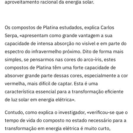
s
aproveitamento racional da energia solar.
públicas
Manifesta
ções de
Os compostos de Platina estudados, explica Carlos
Interesse
Serpa, «apresentam como grande vantagem a sua
FCCN,
capacidade de intensa absorção no visível e em parte do
serviços
espectro do infravermelho próximo. Dito de forma mais
digitais da
FCT
simples, se pensarmos nas cores do arco-íris, estes
compostos de Platina têm uma forte capacidade de
Canais de
absorver grande parte dessas cores, especialmente a cor
Denúncia
s
vermelha, mais difícil de captar. Esta é uma
característica essencial para a transformação eficiente
Apoios
PRR –
de luz solar em energia elétrica».
“Ciência +
Contudo, como explica o investigador, «verificou-se que o
Digital” e
tempo de vida do composto no estado necessário para a
“Ciência +
Capacitaç
transformação em energia elétrica é muito curto,