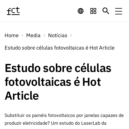
Saltar para o conteúdo principal
Financiamento
Home
Media
Notícias
Financiamento
Programas de
Concursos
Estudo sobre células fotovoltaicas é Hot Article
LINKS
RÁPIDOS
Financiamento
Concursos
Estudo sobre células
Concursos Abertos
Serviços
Bolsas
LINKS
Internacional
Computaç
fotovoltaicas é Hot
RÁPIDOS
Concursos Previstos
Serviços
ão
Prémios
Serviços digitais:
Media
Bolsas
Article
Emprego
Concursos Fechados
Emprego
Científico
Tecnologia para o
Media
Científico
Calendário de
Notícias
Sobre
Projetos
LINKS
Projetos
Conhecimento
Substituir os painéis fotovoltaicos por janelas capazes de
I&D
RÁPIDOS
I&D
Concursos FCT 2026
Notas de Imprensa
produzir eletricidade? Um estudo do LaserLab da
Sobre
Instituiçõ
Arquivo, Documentação