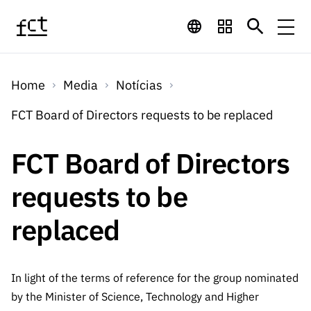
Saltar para o conteúdo principal
Financiamento
Home
Media
Notícias
Financiamento
Programas de
Concursos
FCT Board of Directors requests to be replaced
LINKS
RÁPIDOS
Financiamento
Concursos
FCT Board of Directors
Concursos Abertos
Serviços
Bolsas
LINKS
Internacional
Computaç
requests to be
RÁPIDOS
Concursos Previstos
Serviços
ão
Prémios
Serviços digitais:
Media
Bolsas
replaced
Emprego
Concursos Fechados
Emprego
Científico
Tecnologia para o
Media
Científico
Calendário de
Notícias
Sobre
Projetos
LINKS
Projetos
Conhecimento
In light of the terms of reference for the group nominated
I&D
RÁPIDOS
I&D
Concursos FCT 2026
Notas de Imprensa
by the Minister of Science, Technology and Higher
Sobre
Instituiçõ
Arquivo, Documentação