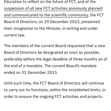
A FCT
Instituiçõ
Media e
Education to reflect on the future of FCT, and of the
es de I&D
LINKS
Newsletter
es I&D
Identidade
suspension of all new FCT activities previously planned
RÁPIDOS
Infraestru
e Informação
Transparência
de Marca
Infraestru
and communicated to the scientific community
, the FCT
turas
Agenda
A FCT em
turas
Subscrever
Board of Directors, on 29 December 2015, presented
Acesso a dados
Estudos e Planeamento
Outros
Números
Newsletter
their resignation to the Minister, in writing and under
Prémios
Publicações
Apoios
Acreditaç
current law.
estatísticos para fins
Subscrever
Estratégico
Outros
ão,
Direct Mail
Apoios
Certificaç
The members of the current Board requested that a new
científicos – Protocolo
de
Documentos de Gestão
ão e
Board of Directors be designated as soon as possible,
Concursos
Benefícios
INE/DGEEC/FCT
FCT
preferably before the legal deadline of three months as of
Apoios Comunitários
Fiscais
the end of a mandate. The current Board’s mandate
90 Segundos
Balcão da Ciência
Recrutam
Contactos
ended on 31 December 2015.
de Ciência
ento,
Subscrever
Aquisição
Until such time, the FCT Board of Directors will continue
Direct Mail
de
to carry out its functions, within the established limits, in
de
Serviços e
order to ensure the ongoing FCT activities and projects.
Concursos
Parcerias
Comunicado
Consultas