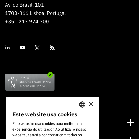
Av. do Brasil, 101
1700-066 Lisboa, Portugal
+351 213 924 300
×
Este website usa cookies
PORTUGUESE
Financiamento
Este website usa cookies para melhorar a
experiência do utilizador. Ao utilizar o nosso
ENGLISH
Programas de Financiamento
website, estará a concordar com todos os