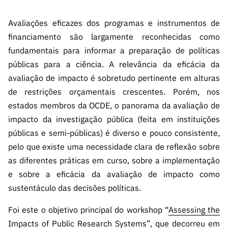
s
públicas
Avaliações eficazes dos programas e instrumentos de
Manifesta
ções de
financiamento são largamente reconhecidas como
Interesse
fundamentais para informar a preparação de políticas
públicas para a ciência. A relevância da eficácia da
FCCN,
serviços
avaliação de impacto é sobretudo pertinente em alturas
digitais da
de restrições orçamentais crescentes. Porém, nos
FCT
estados membros da OCDE, o panorama da avaliação de
Canais de
impacto da investigação pública (feita em instituições
Denúncia
públicas e semi-públicas) é diverso e pouco consistente,
s
pelo que existe uma necessidade clara de reflexão sobre
Apoios
as diferentes práticas em curso, sobre a implementação
PRR –
e sobre a eficácia da avaliação de impacto como
“Ciência +
sustentáculo das decisões políticas.
Digital” e
“Ciência +
Foi este o objetivo principal do workshop
“
Assessing the
Capacitaç
Impacts of Public Research Systems
”,
que decorreu em