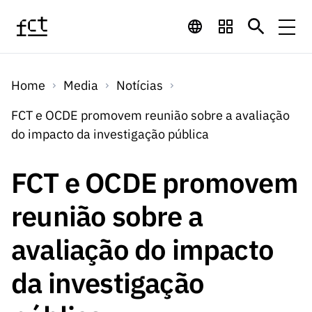
Saltar para o conteúdo principal
Financiamento
Home
Media
Notícias
Financiamento
Programas de
Concursos
FCT e OCDE promovem reunião sobre a avaliação
LINKS
do impacto da investigação pública
RÁPIDOS
Financiamento
Concursos
Concursos Abertos
Serviços
Bolsas
LINKS
FCT e OCDE promovem
Internacional
Computaç
RÁPIDOS
Concursos Previstos
Serviços
ão
reunião sobre a
Prémios
Serviços digitais:
Media
Bolsas
Emprego
Concursos Fechados
Emprego
avaliação do impacto
Científico
Tecnologia para o
Media
Científico
Calendário de
Notícias
Sobre
Projetos
LINKS
da investigação
Projetos
Conhecimento
I&D
RÁPIDOS
I&D
Concursos FCT 2026
Notas de Imprensa
Sobre
Instituiçõ
Arquivo, Documentação