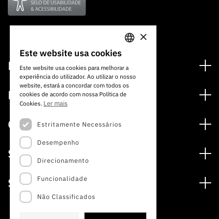
×
Este website usa cookies
PORTUGUESE
Financiamento
Este website usa cookies para melhorar a
experiência do utilizador. Ao utilizar o nosso
ENGLISH
Programas de Financiamento
website, estará a concordar com todos os
Media
cookies de acordo com nossa Política de
Internacional
Ler mais
Cookies.
Notícias
Prémios
Concursos
Estritamente Necessários
Notas de Imprensa
Desempenho
Concursos Abertos
Subscrever Newsletter
Serviços
Concursos Previstos
Direcionamento
Subscrever Direct Mail de Concursos
Serviços digitais: Tecnologia para o Conhecimento
Concursos Fechados
Agenda
Funcionalidade
Sobre
Arquivo, Documentação e Informação
Calendarização FCT 2026
Publicações
Não Classificados
A FCT
Acesso a dados estatísticos para fins científicos –
Media e Identidade de Marca
Protocolo INE/DGEEC/FCT