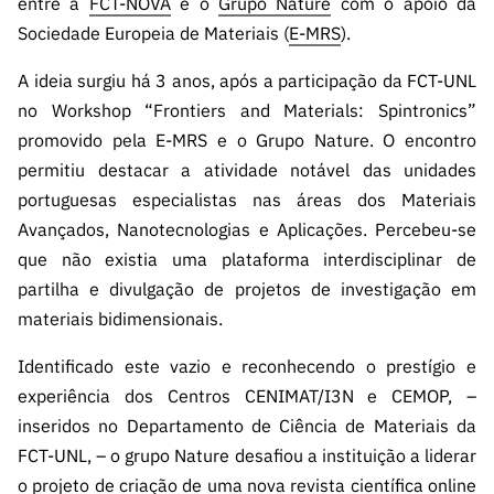
entre a
FCT-NOVA
e o
Grupo Nature
com o apoio da
s
públicas
Sociedade Europeia de Materiais (
E-MRS
).
Manifesta
ções de
A ideia surgiu há 3 anos, após a participação da FCT-UNL
Interesse
no Workshop “Frontiers and Materials: Spintronics”
FCCN,
promovido pela E-MRS e o Grupo Nature. O encontro
serviços
permitiu destacar a atividade notável das unidades
digitais da
portuguesas especialistas nas áreas dos Materiais
FCT
Avançados, Nanotecnologias e Aplicações. Percebeu-se
Canais de
que não existia uma plataforma interdisciplinar de
Denúncia
partilha e divulgação de projetos de investigação em
s
materiais bidimensionais.
Apoios
Identificado este vazio e reconhecendo o prestígio e
PRR –
“Ciência +
experiência dos Centros CENIMAT/I3N e CEMOP, –
Digital” e
inseridos no Departamento de Ciência de Materiais da
“Ciência +
FCT-UNL, – o grupo Nature desafiou a instituição a liderar
Capacitaç
o projeto de criação de uma nova revista científica online