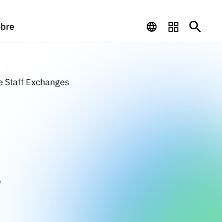
bre
e Staff Exchanges
s