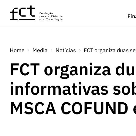
Saltar para o conteúdo principal
Fin
Home
Media
Notícias
FCT organiza duas s
FCT organiza du
informativas so
MSCA COFUND e