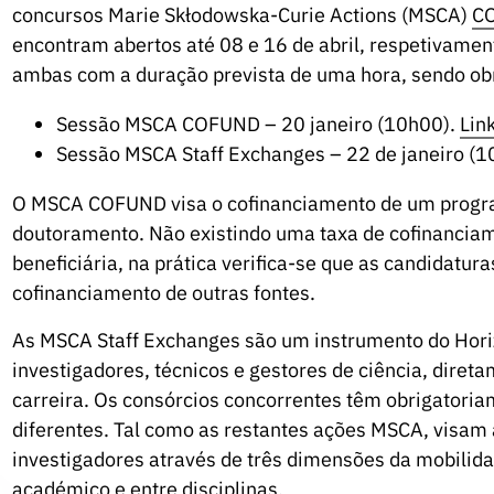
concursos Marie Skłodowska-Curie Actions (MSCA)
C
encontram abertos até 08 e 16 de abril, respetivamen
ambas com a duração prevista de uma hora, sendo obri
Sessão MSCA COFUND – 20 janeiro (10h00).
Link
Sessão MSCA Staff Exchanges – 22 de janeiro (1
O MSCA COFUND visa o cofinanciamento de um progr
doutoramento. Não existindo uma taxa de cofinanciame
beneficiária, na prática verifica-se que as candidat
cofinanciamento de outras fontes.
As MSCA Staff Exchanges são um instrumento do Horiz
investigadores, técnicos e gestores de ciência, diret
carreira. Os consórcios concorrentes têm obrigatoria
diferentes. Tal como as restantes ações MSCA, visam 
investigadores através de três dimensões da mobilida
académico e entre disciplinas.