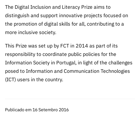
A FCT
Instituiçõ
Media e
es de I&D
LINKS
The Digital Inclusion and Literacy Prize aims to
Newsletter
es I&D
Identidade
RÁPIDOS
Infraestru
e Informação
Transparência
distinguish and support innovative projects focused on
de Marca
Infraestru
turas
Agenda
the promotion of digital skills for all, contributing to a
A FCT em
turas
Subscrever
Acesso a dados
Estudos e Planeamento
Outros
Números
more inclusive society.
Newsletter
Prémios
Publicações
Apoios
Acreditaç
estatísticos para fins
Subscrever
Estratégico
T
his Prize was set up by FCT in 2014 as part of its
Outros
ão,
Direct Mail
Apoios
responsibility to coordinate public policies for the
Certificaç
científicos – Protocolo
de
Documentos de Gestão
Information Society in Portugal, in light of the challenges
ão e
Concursos
posed to Information and Communication Technologies
Benefícios
INE/DGEEC/FCT
FCT
Apoios Comunitários
(ICT) users in the country.
Fiscais
90 Segundos
Balcão da Ciência
Recrutam
Contactos
de Ciência
ento,
Subscrever
Aquisição
Direct Mail
Publicado em 16 Setembro 2016
de
de
Serviços e
Concursos
Parcerias
Comunicado
Consultas