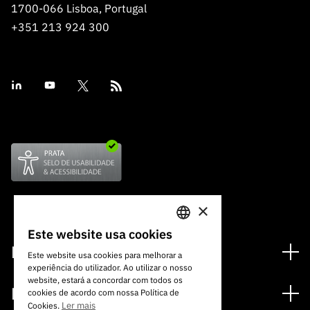
ão”
1700-066 Lisboa, Portugal
+351 213 924 300
×
Este website usa cookies
PORTUGUESE
Financiamento
Este website usa cookies para melhorar a
experiência do utilizador. Ao utilizar o nosso
ENGLISH
Programas de Financiamento
website, estará a concordar com todos os
Media
cookies de acordo com nossa Política de
Internacional
Ler mais
Cookies.