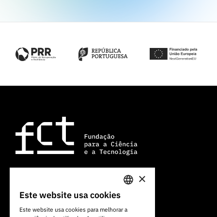
×
Av. do Brasil, 101
Este website usa cookies
PORTUGUESE
1700-066 Lisboa, Portugal
Este website usa cookies para melhorar a
+351 213 924 300