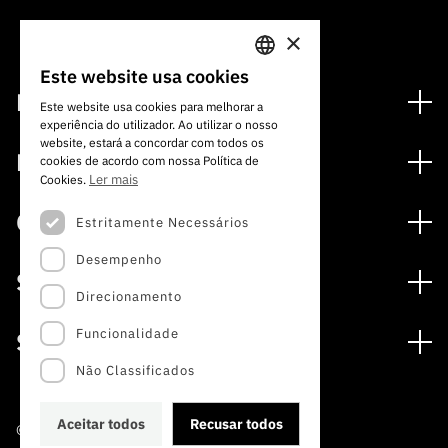
×
Este website usa cookies
PORTUGUESE
Financiamento
Este website usa cookies para melhorar a
experiência do utilizador. Ao utilizar o nosso
ENGLISH
Programas de Financiamento
website, estará a concordar com todos os
Media
cookies de acordo com nossa Política de
Internacional
Ler mais
Cookies.
Notícias
Prémios
Concursos
Estritamente Necessários
Notas de Imprensa
Desempenho
Concursos Abertos
Subscrever Newsletter
Serviços
Concursos Previstos
Direcionamento
Subscrever Direct Mail de Concursos
Serviços digitais: Tecnologia para o Conhecimento
Concursos Fechados
Agenda
Funcionalidade
Sobre
Arquivo, Documentação e Informação
Calendarização FCT 2026
Publicações
Não Classificados
A FCT
Acesso a dados estatísticos para fins científicos –
Media e Identidade de Marca
Protocolo INE/DGEEC/FCT
Estudos e Planeamento Estratégico
Aceitar todos
Recusar todos
©2022 · Fundação para a Ciência e a Tecnologia
Balcão da Ciência