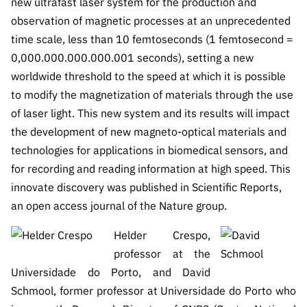
new ultrafast laser system for the production and
s
públicas
observation of magnetic processes at an unprecedented
Manifesta
time scale, less than 10 femtoseconds (1 femtosecond =
ções de
0,000.000.000.000.001 seconds), setting a new
Interesse
worldwide threshold to the speed at which it is possible
FCCN,
to modify the magnetization of materials through the use
serviços
of laser light. This new system and its results will impact
digitais da
the development of new magneto-optical materials and
FCT
technologies for applications in biomedical sensors, and
Canais de
for recording and reading information at high speed. This
Denúncia
innovate discovery was published in Scientific Reports,
s
an open access journal of the Nature group.
Apoios
PRR –
Helder Crespo,
“Ciência +
professor at the
Digital” e
Universidade do Porto, and David
“Ciência +
Schmool, former professor at Universidade do Porto who
Capacitaç