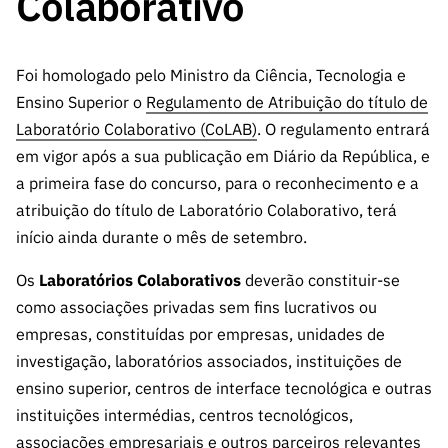
Colaborativo
A FCT
Instituiçõ
Media e
es de I&D
LINKS
Newsletter
es I&D
Identidade
RÁPIDOS
Infraestru
e Informação
Transparência
de Marca
Infraestru
turas
Agenda
Foi homologado pelo Ministro da Ciência, Tecnologia e
A FCT em
turas
Subscrever
Acesso a dados
Estudos e Planeamento
Outros
Ensino Superior o
Regulamento de Atribuição do título de
Números
Newsletter
Prémios
Publicações
Apoios
Laboratório Colaborativo (CoLAB)
. O regulamento entrará
Acreditaç
estatísticos para fins
Subscrever
Estratégico
Outros
em vigor após a sua publicação em Diário da República, e
ão,
Direct Mail
Apoios
Certificaç
a primeira fase do concurso, para o reconhecimento e a
científicos – Protocolo
de
Documentos de Gestão
ão e
atribuição do título de Laboratório Colaborativo, terá
Concursos
Benefícios
início ainda durante o mês de setembro.
INE/DGEEC/FCT
FCT
Apoios Comunitários
Fiscais
90 Segundos
Os
Laboratórios Colaborativos
deverão constituir-se
Balcão da Ciência
Recrutam
Contactos
de Ciência
como associações privadas sem fins lucrativos ou
ento,
Subscrever
empresas, constituídas por empresas, unidades de
Aquisição
Direct Mail
de
investigação, laboratórios associados, instituições de
de
Serviços e
ensino superior, centros de interface tecnológica e outras
Concursos
Parcerias
instituições intermédias, centros tecnológicos,
Comunicado
Consultas
associações empresariais e outros parceiros relevantes