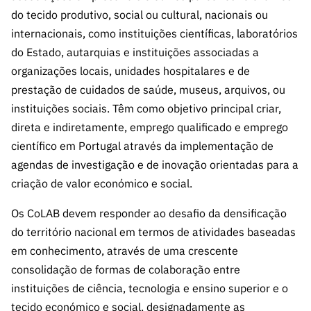
s
públicas
do tecido produtivo, social ou cultural, nacionais ou
Manifesta
internacionais, como instituições científicas, laboratórios
ções de
do Estado, autarquias e instituições associadas a
Interesse
organizações locais, unidades hospitalares e de
FCCN,
prestação de cuidados de saúde, museus, arquivos, ou
serviços
instituições sociais. Têm como objetivo principal criar,
digitais da
direta e indiretamente, emprego qualificado e emprego
FCT
científico em Portugal através da implementação de
Canais de
agendas de investigação e de inovação orientadas para a
Denúncia
criação de valor económico e social.
s
Os CoLAB devem responder ao desafio da densificação
Apoios
do território nacional em termos de atividades baseadas
PRR –
“Ciência +
em conhecimento, através de uma crescente
Digital” e
consolidação de formas de colaboração entre
“Ciência +
instituições de ciência, tecnologia e ensino superior e o
Capacitaç
tecido económico e social, designadamente as