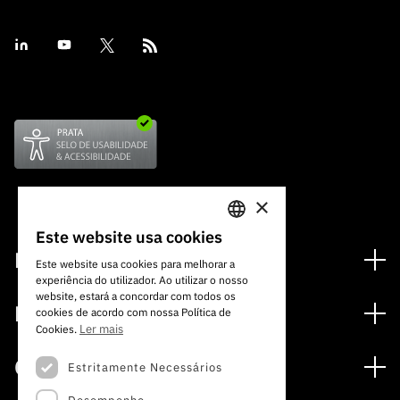
×
Este website usa cookies
PORTUGUESE
Financiamento
Este website usa cookies para melhorar a
experiência do utilizador. Ao utilizar o nosso
ENGLISH
Programas de Financiamento
website, estará a concordar com todos os
Media
cookies de acordo com nossa Política de
Internacional
Ler mais
Cookies.
Notícias
Prémios
Concursos
Estritamente Necessários
Notas de Imprensa