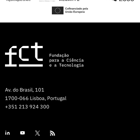
s
públicas
Manifesta
ções de
Interesse
FCCN,
serviços
digitais da
FCT
Canais de
Denúncia
s
Av. do Brasil, 101
Apoios
1700-066 Lisboa, Portugal
PRR –
+351 213 924 300
“Ciência +
Digital” e
“Ciência +
Capacitaç