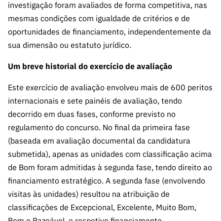
s
investigação foram avaliados de forma competitiva, nas
públicas
mesmas condições com igualdade de critérios e de
Manifesta
oportunidades de financiamento, independentemente da
ções de
sua dimensão ou estatuto jurídico.
Interesse
FCCN,
Um breve historial do exercício de avaliação
serviços
digitais da
Este exercício de avaliação envolveu mais de 600 peritos
FCT
internacionais e sete painéis de avaliação, tendo
Canais de
decorrido em duas fases, conforme previsto no
Denúncia
regulamento do concurso. No final da primeira fase
s
(baseada em avaliação documental da candidatura
Apoios
submetida), apenas as unidades com classificação acima
PRR –
de Bom foram admitidas à segunda fase, tendo direito ao
“Ciência +
financiamento estratégico. A segunda fase (envolvendo
Digital” e
visitas às unidades) resultou na atribuição de
“Ciência +
classificações de Excepcional, Excelente, Muito Bom,
Capacitaç
Bom e Razoável, e respetivo financiamento.