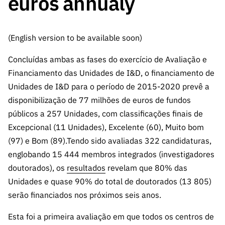
euros annualy
A FCT
Instituiçõ
Media e
es de I&D
LINKS
Newsletter
es I&D
Identidade
RÁPIDOS
Infraestru
e Informação
Transparência
de Marca
Infraestru
turas
Agenda
(English version to be available soon)
A FCT em
turas
Subscrever
Acesso a dados
Estudos e Planeamento
Outros
Números
Newsletter
Prémios
Concluídas ambas as fases do exercício de Avaliação e
Publicações
Apoios
Acreditaç
estatísticos para fins
Subscrever
Estratégico
Financiamento das Unidades de I&D, o financiamento de
Outros
ão,
Direct Mail
Apoios
Unidades de I&D para o período de 2015-2020 prevê a
Certificaç
científicos – Protocolo
de
Documentos de Gestão
disponibilização de 77 milhões de euros de fundos
ão e
Concursos
públicos a 257 Unidades, com classificações finais de
Benefícios
INE/DGEEC/FCT
FCT
Apoios Comunitários
Excepcional (11 Unidades), Excelente (60), Muito bom
Fiscais
90 Segundos
(97) e Bom (89).Tendo sido avaliadas 322 candidaturas,
Balcão da Ciência
Recrutam
Contactos
de Ciência
englobando 15 444 membros integrados (investigadores
ento,
Subscrever
doutorados), os
resultados
revelam que 80% das
Aquisição
Direct Mail
de
Unidades e quase 90% do total de doutorados (13 805)
de
Serviços e
serão financiados nos próximos seis anos.
Concursos
Parcerias
Comunicado
Esta foi a primeira avaliação em que todos os centros de
Consultas