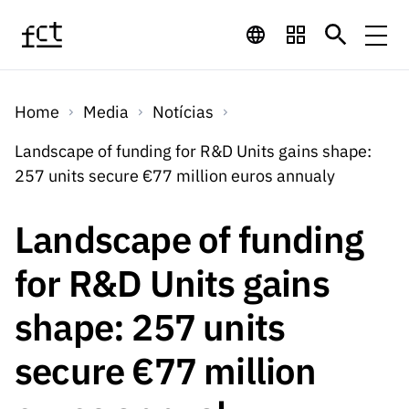
Saltar para o conteúdo principal
Financiamento
Home
Media
Notícias
Financiamento
Programas de
Concursos
Landscape of funding for R&D Units gains shape:
LINKS
257 units secure €77 million euros annualy
RÁPIDOS
Financiamento
Concursos
Concursos Abertos
Serviços
Bolsas
LINKS
Landscape of funding
Internacional
Computaç
RÁPIDOS
Concursos Previstos
Serviços
ão
for R&D Units gains
Prémios
Serviços digitais:
Media
Bolsas
Emprego
Concursos Fechados
Emprego
shape: 257 units
Científico
Tecnologia para o
Media
Científico
Calendário de
Notícias
Sobre
Projetos
LINKS
secure €77 million
Projetos
Conhecimento
I&D
RÁPIDOS
I&D
Concursos FCT 2026
Notas de Imprensa
Sobre
Instituiçõ
Arquivo, Documentação