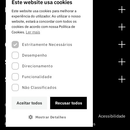
Este website usa cookies
PORTUGUESE
Financiamento
Este website usa cookies para melhorar a
experiência do utilizador. Ao utilizar o nosso
ENGLISH
Programas de Financiamento
website, estará a concordar com todos os
Media
cookies de acordo com nossa Política de
Internacional
Ler mais
Cookies.
Notícias
Prémios
Concursos
Estritamente Necessários
Notas de Imprensa
Desempenho
Concursos Abertos
Subscrever Newsletter
Serviços
Concursos Previstos
Direcionamento
Subscrever Direct Mail de Concursos
Serviços digitais: Tecnologia para o Conhecimento
Concursos Fechados
Agenda
Funcionalidade
Sobre
Arquivo, Documentação e Informação
Calendarização FCT 2026
Publicações
Não Classificados
A FCT
Acesso a dados estatísticos para fins científicos –
Media e Identidade de Marca
Protocolo INE/DGEEC/FCT
Estudos e Planeamento Estratégico
Aceitar todos
Recusar todos
©2022 · Fundação para a Ciência e a Tecnologia
Balcão da Ciência
Documentos de Gestão
Política de Privacidade e
Política de
Perguntas
Acessibilidade
Mostrar Detalhes
A FCT em Números
Protecção de Dados
Cookies
Frequentes
Apoios Comunitários