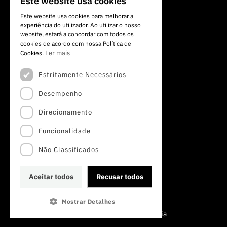
Este website usa cookies
PORTUGUESE
1700-066 Lisboa, Portugal
Este website usa cookies para melhorar a
+351 213 924 300
experiência do utilizador. Ao utilizar o nosso
ENGLISH
website, estará a concordar com todos os
cookies de acordo com nossa Política de
Ler mais
Cookies.
Estritamente Necessários
Desempenho
Direcionamento
Funcionalidade
Não Classificados
Aceitar todos
Recusar todos
Mostrar Detalhes
©2022 · Fundação para a Ciência e a Tecnologia