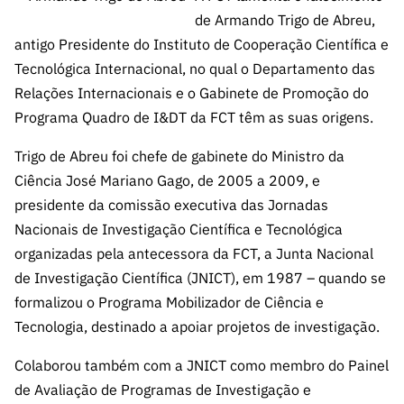
A FCT
Instituiçõ
Media e
es de I&D
LINKS
Newsletter
de Armando Trigo de Abreu,
es I&D
Identidade
RÁPIDOS
Infraestru
e Informação
Transparência
antigo Presidente do Instituto de Cooperação Científica e
de Marca
Infraestru
turas
Agenda
Tecnológica Internacional, no qual o Departamento das
A FCT em
turas
Subscrever
Acesso a dados
Estudos e Planeamento
Outros
Números
Relações Internacionais e o Gabinete de Promoção do
Newsletter
Prémios
Publicações
Apoios
Programa Quadro de I&DT da FCT têm as suas origens.
Acreditaç
estatísticos para fins
Subscrever
Estratégico
Outros
ão,
Direct Mail
Apoios
Trigo de Abreu foi chefe de gabinete do Ministro da
Certificaç
científicos – Protocolo
de
Documentos de Gestão
Ciência José Mariano Gago, de 2005 a 2009, e
ão e
Concursos
presidente da comissão executiva das Jornadas
Benefícios
INE/DGEEC/FCT
FCT
Apoios Comunitários
Nacionais de Investigação Científica e Tecnológica
Fiscais
90 Segundos
organizadas pela antecessora da FCT, a Junta Nacional
Balcão da Ciência
Recrutam
Contactos
de Ciência
de Investigação Científica (JNICT), em 1987 – quando se
ento,
Subscrever
Aquisição
formalizou o Programa Mobilizador de Ciência e
Direct Mail
de
Tecnologia, destinado a apoiar projetos de investigação.
de
Serviços e
Concursos
Colaborou também com a JNICT como membro do Painel
Parcerias
Comunicado
de Avaliação de Programas de Investigação e
Consultas