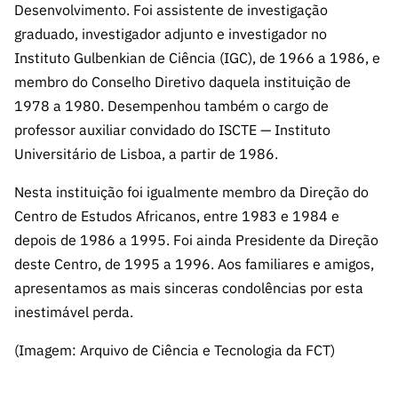
s
Desenvolvimento. Foi assistente de investigação
públicas
graduado, investigador adjunto e investigador no
Manifesta
Instituto Gulbenkian de Ciência (IGC), de 1966 a 1986, e
ções de
membro do Conselho Diretivo daquela instituição de
Interesse
1978 a 1980. Desempenhou também o cargo de
FCCN,
professor auxiliar convidado do ISCTE — Instituto
serviços
Universitário de Lisboa, a partir de 1986.
digitais da
FCT
Nesta instituição foi igualmente membro da Direção do
Canais de
Centro de Estudos Africanos, entre 1983 e 1984 e
Denúncia
depois de 1986 a 1995. Foi ainda Presidente da Direção
s
deste Centro, de 1995 a 1996. Aos familiares e amigos,
Apoios
apresentamos as mais sinceras condolências por esta
PRR –
inestimável perda.
“Ciência +
Digital” e
(Imagem: Arquivo de Ciência e Tecnologia da FCT)
“Ciência +
Capacitaç