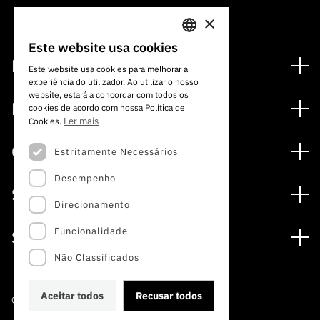
×
Este website usa cookies
PORTUGUESE
Financiamento
Este website usa cookies para melhorar a
experiência do utilizador. Ao utilizar o nosso
ENGLISH
Programas de Financiamento
website, estará a concordar com todos os
Media
cookies de acordo com nossa Política de
Internacional
Ler mais
Cookies.
Notícias
Prémios
Concursos
Estritamente Necessários
Notas de Imprensa
Desempenho
Concursos Abertos
Subscrever Newsletter
Serviços
Concursos Previstos
Direcionamento
Subscrever Direct Mail de Concursos
Serviços digitais: Tecnologia para o Conhecimento
Concursos Fechados
Agenda
Funcionalidade
Sobre
Arquivo, Documentação e Informação
Calendarização FCT 2026
Publicações
Não Classificados
A FCT
Acesso a dados estatísticos para fins científicos –
Media e Identidade de Marca
Protocolo INE/DGEEC/FCT
Estudos e Planeamento Estratégico
Aceitar todos
Recusar todos
©2022 · Fundação para a Ciência e a Tecnologia
Balcão da Ciência
Documentos de Gestão