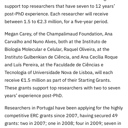
s
públicas
support top researchers that have seven to 12 years’
Manifesta
post-PhD experience. Each researcher will receive
ções de
between 1.5 to €2.3 million, for a five-year period.
Interesse
Megan Carey, of the Champalimaud Foundation, Ana
FCCN,
Carvalho and Nuno Alves, both at the Instituto de
serviços
Biologia Molecular e Celular, Raquel Oliveira, at the
digitais da
FCT
Instituto Gulbenkian de Ciência, and Ana Cecília Roque
and Luís Pereira, at the Faculdade de Ciências e
Canais de
Tecnologia of Universidade Nova de Lisboa, will each
Denúncia
s
receive €1.5 million as part of their Starting Grants.
These grants support top researchers with two to seven
Apoios
years’ experience post-PhD.
PRR –
“Ciência +
Researchers in Portugal have been applying for the highly
Digital” e
competitive ERC grants since 2007, having secured 49
“Ciência +
Capacitaç
grants: two in 2007; one in 2008; four in 2009; seven in