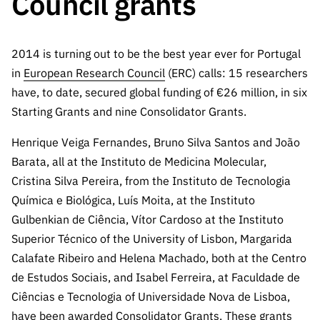
Council grants
A FCT
Instituiçõ
Media e
es de I&D
LINKS
Newsletter
es I&D
Identidade
RÁPIDOS
Infraestru
e Informação
Transparência
de Marca
Infraestru
turas
Agenda
2014 is turning out to be the best year ever for Portugal
A FCT em
turas
Subscrever
Acesso a dados
Estudos e Planeamento
Outros
in
European Research Council
(ERC) calls: 15 researchers
Números
Newsletter
Prémios
Publicações
Apoios
have, to date, secured global funding of €26 million, in six
Acreditaç
estatísticos para fins
Subscrever
Estratégico
Outros
Starting Grants and nine Consolidator Grants.
ão,
Direct Mail
Apoios
Certificaç
científicos – Protocolo
de
Documentos de Gestão
Henrique Veiga Fernandes, Bruno Silva Santos and João
ão e
Concursos
Barata, all at the Instituto de Medicina Molecular,
Benefícios
INE/DGEEC/FCT
FCT
Apoios Comunitários
Cristina Silva Pereira, from the Instituto de Tecnologia
Fiscais
90 Segundos
Química e Biológica, Luís Moita, at the Instituto
Balcão da Ciência
Recrutam
Contactos
de Ciência
Gulbenkian de Ciência, Vítor Cardoso at the Instituto
ento,
Subscrever
Superior Técnico of the University of Lisbon, Margarida
Aquisição
Direct Mail
de
Calafate Ribeiro and Helena Machado, both at the Centro
de
Serviços e
de Estudos Sociais, and
Isabel Ferreira, at Faculdade de
Concursos
Parcerias
Ciências e Tecnologia of Universidade Nova de Lisboa
,
Comunicado
Consultas
have been awarded Consolidator Grants. These grants