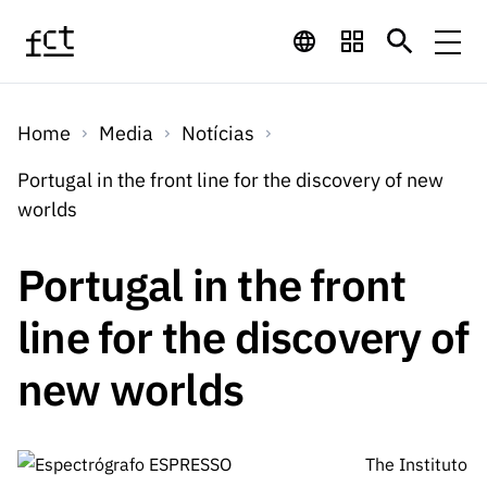
Saltar para o conteúdo principal
Financiamento
Home
Media
Notícias
Financiamento
Programas de
Concursos
Portugal in the front line for the discovery of new
LINKS
worlds
RÁPIDOS
Financiamento
Concursos
Concursos Abertos
Serviços
Bolsas
LINKS
Portugal in the front
Internacional
Computaç
RÁPIDOS
Concursos Previstos
Serviços
ão
line for the discovery of
Prémios
Serviços digitais:
Media
Bolsas
Emprego
Concursos Fechados
Emprego
new worlds
Científico
Tecnologia para o
Media
Científico
Calendário de
Notícias
Sobre
Projetos
LINKS
Projetos
Conhecimento
I&D
RÁPIDOS
I&D
Concursos FCT 2026
Notas de Imprensa
The Instituto
Sobre
Instituiçõ
Arquivo, Documentação