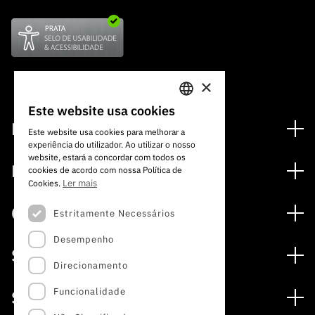
×
Este website usa cookies
PORTUGUESE
Financiamento
Este website usa cookies para melhorar a
experiência do utilizador. Ao utilizar o nosso
ENGLISH
Programas de Financiamento
website, estará a concordar com todos os
Media
cookies de acordo com nossa Política de
Internacional
Ler mais
Cookies.
Notícias
Prémios
Concursos
Estritamente Necessários
Notas de Imprensa
Desempenho
Concursos Abertos
Subscrever Newsletter
Serviços
Concursos Previstos
Direcionamento
Subscrever Direct Mail de Concursos
Serviços digitais: Tecnologia para o Conhecimento
Concursos Fechados
Agenda
Funcionalidade
Sobre
Arquivo, Documentação e Informação
Calendarização FCT 2026
Publicações