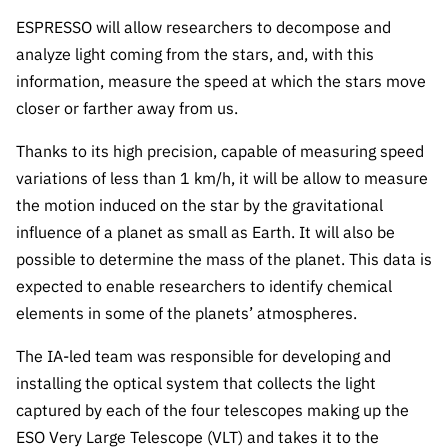
s
públicas
ESPRESSO will allow researchers to decompose and
Manifesta
analyze light coming from the stars, and, with this
ções de
information, measure the speed at which the stars move
Interesse
closer or farther away from us.
FCCN,
serviços
Thanks to its high precision, capable of measuring speed
digitais da
variations of less than 1 km/h, it will be allow to measure
FCT
the motion induced on the star by the gravitational
Canais de
influence of a planet as small as Earth.
It will also be
Denúncia
possible to determine the mass of the planet.
This data is
s
expected to enable researchers to identify chemical
Apoios
elements in some of the planets’ atmospheres.
PRR –
The IA-led team was responsible for developing and
“Ciência +
Digital” e
installing the optical system that collects the light
“Ciência +
captured by each of the four telescopes making up the
Capacitaç
ESO Very Large Telescope (VLT) and takes it to the