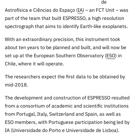
A FCT
Instituiçõ
Media e
de
es de I&D
LINKS
Newsletter
es I&D
Identidade
Astrofísica e Ciências do Espaço (
IA
) – an FCT Unit – was
RÁPIDOS
Infraestru
e Informação
Transparência
de Marca
Infraestru
part of the team that built ESPRESSO, a high resolution
turas
Agenda
A FCT em
turas
Subscrever
spectrograph that aims to identify Earth-like exoplanets.
Acesso a dados
Estudos e Planeamento
Outros
Números
Newsletter
Prémios
Publicações
Apoios
With an extraordinary precision, this instrument took
Acreditaç
estatísticos para fins
Subscrever
Estratégico
Outros
about ten years to be planned and built, and will now be
ão,
Direct Mail
Apoios
Certificaç
set up at the European Southern Observatory (
ESO
) in
científicos – Protocolo
de
Documentos de Gestão
ão e
Chile, where it will operate.
Concursos
Benefícios
INE/DGEEC/FCT
FCT
Apoios Comunitários
The researchers expect the first data to be obtained by
Fiscais
90 Segundos
mid-2018.
Balcão da Ciência
Recrutam
Contactos
de Ciência
ento,
The development and construction of ESPRESSO resulted
Subscrever
Aquisição
Direct Mail
from a consortium of academic and scientific institutions
de
de
from Portugal, Italy, Switzerland and Spain, as well as
Serviços e
Concursos
ESO members, with Portuguese participation being led by
Parcerias
Comunicado
IA (Universidade do Porto e Universidade de Lisboa).
Consultas