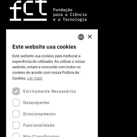
×
Av. do Brasil, 101
Este website usa cookies
PORTUGUESE
1700-066 Lisboa, Portugal
Este website usa cookies para melhorar a
+351 213 924 300
experiência do utilizador. Ao utilizar o nosso
ENGLISH
website, estará a concordar com todos os
cookies de acordo com nossa Política de
Ler mais
Cookies.
Estritamente Necessários
Desempenho
Direcionamento
Funcionalidade
Não Classificados