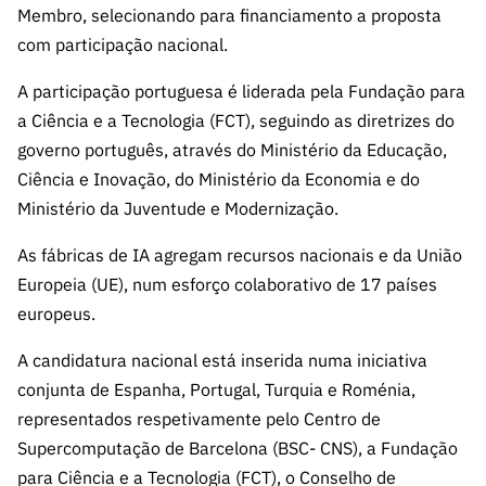
s
Membro, selecionando para financiamento a proposta
públicas
com participação nacional.
Manifesta
ções de
A participação portuguesa é liderada pela Fundação para
Interesse
a Ciência e a Tecnologia (FCT), seguindo as diretrizes do
FCCN,
governo português, através do Ministério da Educação,
serviços
Ciência e Inovação, do Ministério da Economia e do
digitais da
Ministério da Juventude e Modernização.
FCT
Canais de
As fábricas de IA agregam recursos nacionais e da União
Denúncia
Europeia (UE), num esforço colaborativo de 17 países
s
europeus.
Apoios
A candidatura nacional está inserida numa iniciativa
PRR –
“Ciência +
conjunta de Espanha, Portugal, Turquia e Roménia,
Digital” e
representados respetivamente pelo Centro de
“Ciência +
Supercomputação de Barcelona (BSC- CNS), a Fundação
Capacitaç
para Ciência e a Tecnologia (FCT), o Conselho de