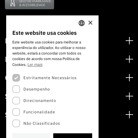
×
Este website usa cookies
PORTUGUESE
Financiamento
Este website usa cookies para melhorar a
experiência do utilizador. Ao utilizar o nosso
ENGLISH
Programas de Financiamento
website, estará a concordar com todos os
Media
cookies de acordo com nossa Política de
Internacional
Ler mais
Cookies.
Notícias
Prémios
Concursos
Estritamente Necessários
Notas de Imprensa
Desempenho
Concursos Abertos
Subscrever Newsletter
Serviços
Concursos Previstos
Direcionamento
Subscrever Direct Mail de Concursos
Serviços digitais: Tecnologia para o Conhecimento
Concursos Fechados
Agenda
Funcionalidade
Sobre
Arquivo, Documentação e Informação
Calendarização FCT 2026
Publicações
Não Classificados
A FCT
Acesso a dados estatísticos para fins científicos –
Media e Identidade de Marca
Protocolo INE/DGEEC/FCT
Estudos e Planeamento Estratégico