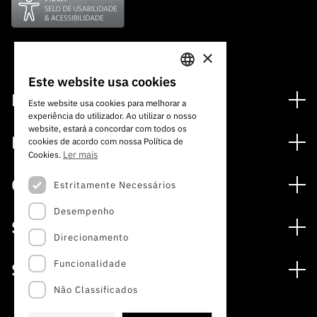
×
Este website usa cookies
PORTUGUESE
Financiamento
Este website usa cookies para melhorar a
experiência do utilizador. Ao utilizar o nosso
ENGLISH
Programas de Financiamento
website, estará a concordar com todos os
Media
cookies de acordo com nossa Política de
Internacional
Ler mais
Cookies.
Notícias
Prémios
Concursos
Estritamente Necessários
Notas de Imprensa
Desempenho
Concursos Abertos
Subscrever Newsletter
Serviços
Concursos Previstos
Direcionamento
Subscrever Direct Mail de Concursos
Serviços digitais: Tecnologia para o Conhecimento
Concursos Fechados
Agenda
Funcionalidade
Sobre
Arquivo, Documentação e Informação
Calendarização FCT 2026
Publicações
Não Classificados
A FCT
Acesso a dados estatísticos para fins científicos –
Media e Identidade de Marca