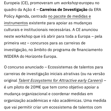
s
Europeia (CE), promoveram um
workshop
europeu no
públicas
quadro da Ação 4 –
Carreiras de Investigação
da ERA
Manifesta
Policy Agenda, centrado
no pacote de medidas e
ções de
instrumentos
existente para apoiar as mudanças
Interesse
culturais e institucionais necessárias. A CE anunciou
FCCN,
neste workshop que irá abrir para toda a Europa – pela
serviços
primeira vez – concursos para as carreiras de
digitais da
FCT
investigação, no âmbito do programa de financiamento
WIDERA do Horizonte Europa.
Canais de
Denúncia
O concurso anunciado – Ecossistemas de talentos para
s
carreiras de investigação iniciais atrativas (ou na versão
Apoios
original
Talent Ecosystems for Attractive early Careers
) –
PRR –
é um piloto de 20M€ que tem como objetivo apoiar a
“Ciência +
mudança organizacional e coordenar medidas em
Digital” e
organização académicas e não académicas. Uma medida
“Ciência +
Capacitaç
que vai permitir criar um ecossistema de talentos com