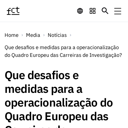
Saltar para o conteúdo principal
Financiamento
Home
Media
Notícias
Financiamento
Programas de
Concursos
Que desafios e medidas para a operacionalização
LINKS
do Quadro Europeu das Carreiras de Investigação?
RÁPIDOS
Financiamento
Concursos
Concursos Abertos
Serviços
Bolsas
LINKS
Que desafios e
Internacional
Computaç
RÁPIDOS
Concursos Previstos
Serviços
ão
medidas para a
Prémios
Serviços digitais:
Media
Bolsas
Emprego
Concursos Fechados
Emprego
operacionalização do
Científico
Tecnologia para o
Media
Científico
Calendário de
Notícias
Sobre
Projetos
LINKS
Quadro Europeu das
Projetos
Conhecimento
I&D
RÁPIDOS
I&D
Concursos FCT 2026
Notas de Imprensa
Sobre
Instituiçõ
Arquivo, Documentação