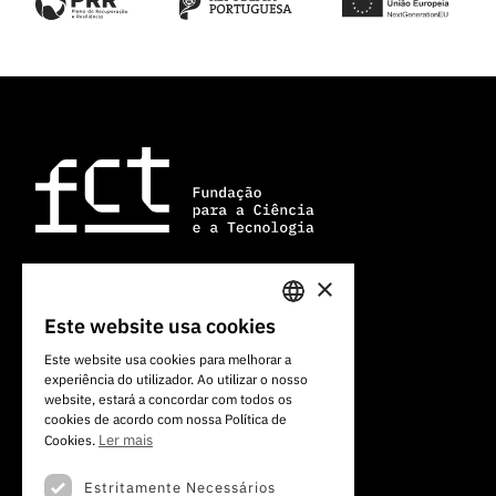
×
Av. do Brasil, 101
Este website usa cookies
PORTUGUESE
1700-066 Lisboa, Portugal
Este website usa cookies para melhorar a
+351 213 924 300
experiência do utilizador. Ao utilizar o nosso
ENGLISH
website, estará a concordar com todos os
cookies de acordo com nossa Política de
Ler mais
Cookies.
Estritamente Necessários