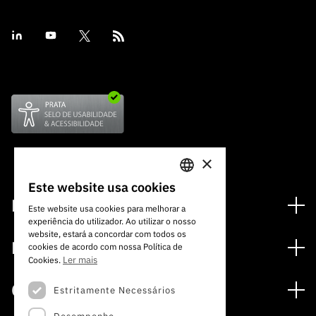
×
Este website usa cookies
PORTUGUESE
Financiamento
Este website usa cookies para melhorar a
experiência do utilizador. Ao utilizar o nosso
ENGLISH
Programas de Financiamento
website, estará a concordar com todos os
Media
cookies de acordo com nossa Política de
Internacional
Ler mais
Cookies.
Notícias
Prémios
Concursos
Estritamente Necessários
Notas de Imprensa