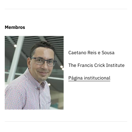
s
públicas
Manifesta
ções de
Membros
Interesse
FCCN,
serviços
digitais da
Caetano Reis e Sousa
FCT
The Francis Crick Institute
Canais de
Denúncia
Página institucional
s
Apoios
PRR –
“Ciência +
Digital” e
“Ciência +
Capacitaç