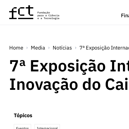
Saltar para o conteúdo principal
Fin
Home
Media
Notícias
7ª Exposição Interna
7ª Exposição In
Inovação do Cai
Tópicos
Eventos
Internacional