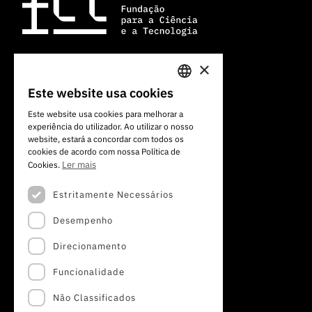
×
Av. do Brasil, 101
Este website usa cookies
PORTUGUESE
1700-066 Lisboa, Portugal
Este website usa cookies para melhorar a
+351 213 924 300
experiência do utilizador. Ao utilizar o nosso
ENGLISH
website, estará a concordar com todos os
cookies de acordo com nossa Política de
Ler mais
Cookies.
Estritamente Necessários
Desempenho
Direcionamento
Funcionalidade
Não Classificados