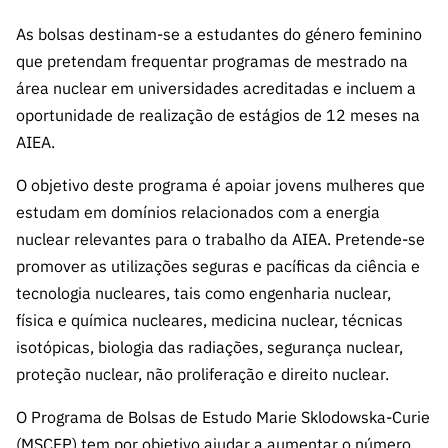
s
públicas
As bolsas destinam-se a estudantes do género feminino
Manifesta
que pretendam frequentar programas de mestrado na
ções de
área nuclear em universidades acreditadas e incluem a
Interesse
oportunidade de realização de estágios de 12 meses na
FCCN,
AIEA.
serviços
digitais da
O objetivo deste programa é apoiar jovens mulheres que
FCT
estudam em domínios relacionados com a energia
Canais de
nuclear relevantes para o trabalho da AIEA. Pretende-se
Denúncia
promover as utilizações seguras e pacíficas da ciência e
s
tecnologia nucleares, tais como engenharia nuclear,
Apoios
física e química nucleares, medicina nuclear, técnicas
PRR –
isotópicas, biologia das radiações, segurança nuclear,
“Ciência +
proteção nuclear, não proliferação e direito nuclear.
Digital” e
“Ciência +
O Programa de Bolsas de Estudo Marie Sklodowska-Curie
Capacitaç
(MSCFP) tem por objetivo ajudar a aumentar o número