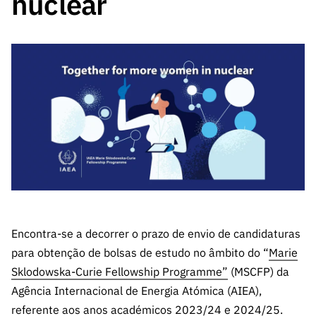
nuclear
A FCT
Instituiçõ
Media e
es de I&D
LINKS
Newsletter
es I&D
Identidade
RÁPIDOS
Infraestru
e Informação
Transparência
de Marca
Infraestru
turas
Agenda
A FCT em
turas
Subscrever
Acesso a dados
Estudos e Planeamento
Outros
Números
Newsletter
Prémios
Publicações
Apoios
Acreditaç
estatísticos para fins
Subscrever
Estratégico
Outros
ão,
Direct Mail
Apoios
Certificaç
científicos – Protocolo
de
Documentos de Gestão
ão e
Concursos
Benefícios
INE/DGEEC/FCT
FCT
Apoios Comunitários
Fiscais
90 Segundos
Balcão da Ciência
Recrutam
Contactos
de Ciência
ento,
Subscrever
Encontra-se a decorrer o prazo de envio de candidaturas
Aquisição
Direct Mail
para obtenção de bolsas de estudo no âmbito do “
de
Marie
de
Serviços e
Sklodowska-Curie Fellowship Programme”
(MSCFP) da
Concursos
Parcerias
Agência Internacional de Energia Atómica (AIEA),
Comunicado
Consultas
referente aos anos académicos 2023/24 e 2024/25.