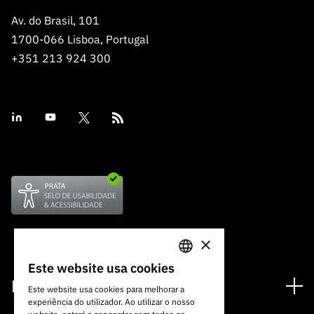
Av. do Brasil, 101
1700-066 Lisboa, Portugal
+351 213 924 300
×
Este website usa cookies
PORTUGUESE
Financiamento
Este website usa cookies para melhorar a
experiência do utilizador. Ao utilizar o nosso
ENGLISH