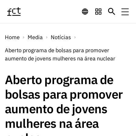
Saltar para o conteúdo principal
Financiamento
Home
Media
Notícias
Financiamento
Programas de
Concursos
Aberto programa de bolsas para promover
LINKS
aumento de jovens mulheres na área nuclear
RÁPIDOS
Financiamento
Concursos
Concursos Abertos
Serviços
Bolsas
LINKS
Aberto programa de
Internacional
Computaç
RÁPIDOS
Concursos Previstos
Serviços
ão
bolsas para promover
Prémios
Serviços digitais:
Media
Bolsas
Emprego
Concursos Fechados
Emprego
aumento de jovens
Científico
Tecnologia para o
Media
Científico
Calendário de
Notícias
Sobre
Projetos
LINKS
mulheres na área
Projetos
Conhecimento
I&D
RÁPIDOS
I&D
Concursos FCT 2026
Notas de Imprensa
Sobre
Instituiçõ
Arquivo, Documentação