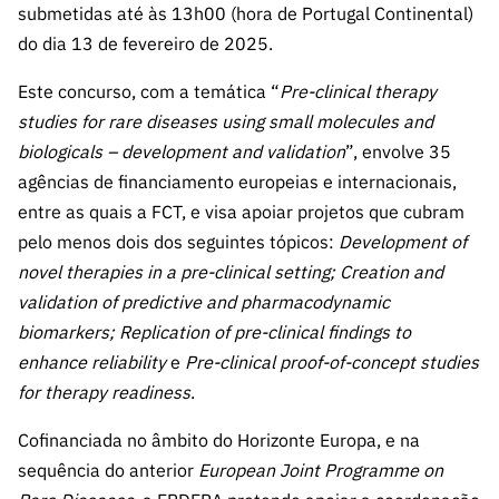
s
submetidas até às 13h00 (hora de Portugal Continental)
públicas
do dia 13 de fevereiro de 2025.
Manifesta
ções de
Este concurso, com a temática “
Pre-clinical therapy
Interesse
studies for rare diseases using small molecules and
FCCN,
biologicals – development and validation
”, envolve 35
serviços
agências de financiamento europeias e internacionais,
digitais da
entre as quais a FCT, e visa apoiar projetos que cubram
FCT
pelo menos dois dos seguintes tópicos:
Development of
Canais de
novel therapies in a pre-clinical setting; Creation and
Denúncia
validation of predictive and pharmacodynamic
s
biomarkers; Replication of pre-clinical findings to
Apoios
enhance reliability
e
Pre-clinical proof-of-concept studies
PRR –
for therapy readiness
.
“Ciência +
Digital” e
Cofinanciada no âmbito do Horizonte Europa, e na
“Ciência +
sequência do anterior
European Joint Programme on
Capacitaç