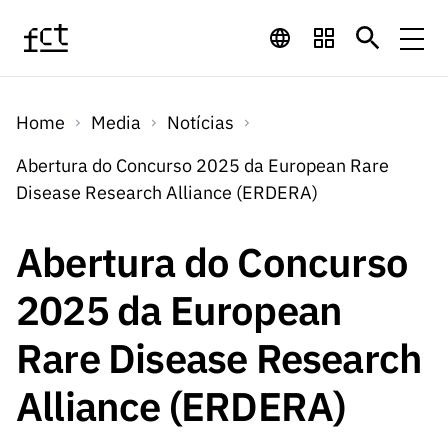
Saltar para o conteúdo principal
Financiamento
Home
Media
Notícias
Financiamento
Programas de
Concursos
Abertura do Concurso 2025 da European Rare
LINKS
Disease Research Alliance (ERDERA)
RÁPIDOS
Financiamento
Concursos
Concursos Abertos
Serviços
Bolsas
LINKS
Abertura do Concurso
Internacional
Computaç
RÁPIDOS
Concursos Previstos
Serviços
ão
2025 da European
Prémios
Serviços digitais:
Media
Bolsas
Emprego
Concursos Fechados
Emprego
Rare Disease Research
Científico
Tecnologia para o
Media
Científico
Calendário de
Notícias
Sobre
Projetos
LINKS
Alliance (ERDERA)
Projetos
Conhecimento
I&D
RÁPIDOS
I&D
Concursos FCT 2026
Notas de Imprensa
Sobre
Instituiçõ
Arquivo, Documentação