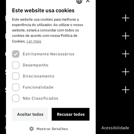
×
Este website usa cookies
PORTUGUESE
Financiamento
Este website usa cookies para melhorar a
experiência do utilizador. Ao utilizar o nosso
ENGLISH
Programas de Financiamento
website, estará a concordar com todos os
Media
cookies de acordo com nossa Política de
Internacional
Ler mais
Cookies.
Notícias
Prémios
Concursos
Estritamente Necessários
Notas de Imprensa
Desempenho
Concursos Abertos
Subscrever Newsletter
Serviços
Concursos Previstos
Direcionamento
Subscrever Direct Mail de Concursos
Serviços digitais: Tecnologia para o Conhecimento
Concursos Fechados
Agenda
Funcionalidade
Sobre
Arquivo, Documentação e Informação
Calendarização FCT 2026
Publicações
Não Classificados
A FCT
Acesso a dados estatísticos para fins científicos –
Media e Identidade de Marca
Protocolo INE/DGEEC/FCT
Estudos e Planeamento Estratégico
Aceitar todos
Recusar todos
©2022 · Fundação para a Ciência e a Tecnologia
Balcão da Ciência
Documentos de Gestão
Política de Privacidade e
Política de
Perguntas
Acessibilidade
Mostrar Detalhes
A FCT em Números