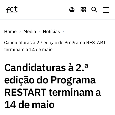
Saltar para o conteúdo principal
Financiamento
Home
Media
Notícias
Financiamento
Programas de
Concursos
Candidaturas à 2.ª edição do Programa RESTART
LINKS
terminam a 14 de maio
RÁPIDOS
Financiamento
Concursos
Concursos Abertos
Serviços
Bolsas
LINKS
Candidaturas à 2.ª
Internacional
Computaç
RÁPIDOS
Concursos Previstos
Serviços
ão
edição do Programa
Prémios
Serviços digitais:
Media
Bolsas
Emprego
Concursos Fechados
Emprego
RESTART terminam a
Científico
Tecnologia para o
Media
Científico
Calendário de
Notícias
Sobre
Projetos
LINKS
14 de maio
Projetos
Conhecimento
I&D
RÁPIDOS
I&D
Concursos FCT 2026
Notas de Imprensa
Sobre
Instituiçõ
Arquivo, Documentação