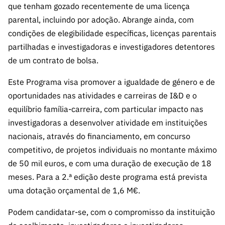
s
que tenham gozado recentemente de uma licença
públicas
parental, incluindo por adoção. Abrange ainda, com
Manifesta
condições de elegibilidade específicas, licenças parentais
ções de
partilhadas e investigadoras e investigadores detentores
Interesse
de um contrato de bolsa.
FCCN,
serviços
Este Programa visa promover a igualdade de género e de
digitais da
oportunidades nas atividades e carreiras de I&D e o
FCT
equilíbrio família-carreira, com particular impacto nas
Canais de
investigadoras a desenvolver atividade em instituições
Denúncia
nacionais, através do financiamento, em concurso
s
competitivo, de projetos individuais no montante máximo
Apoios
de 50 mil euros, e com uma duração de execução de 18
PRR –
meses. Para a 2.ª edição deste programa está prevista
“Ciência +
uma dotação orçamental de 1,6 M€.
Digital” e
“Ciência +
Podem candidatar-se, com o compromisso da instituição
Capacitaç