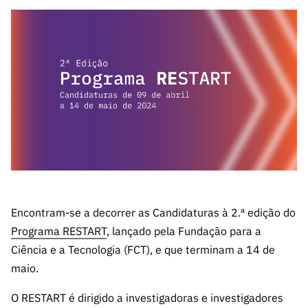
A FCT
Instituiçõ
Media e
es de I&D
LINKS
Newsletter
es I&D
Identidade
RÁPIDOS
Infraestru
e Informação
Transparência
de Marca
Infraestru
turas
Agenda
A FCT em
turas
Subscrever
Acesso a dados
Estudos e Planeamento
Outros
Números
Newsletter
Prémios
Publicações
Apoios
Acreditaç
estatísticos para fins
Subscrever
Estratégico
Outros
ão,
Direct Mail
Apoios
Certificaç
científicos – Protocolo
de
Documentos de Gestão
ão e
Concursos
Benefícios
INE/DGEEC/FCT
FCT
Apoios Comunitários
Fiscais
90 Segundos
Balcão da Ciência
Recrutam
Contactos
de Ciência
Encontram-se a decorrer as Candidaturas à 2.ª edição do
ento,
Subscrever
Aquisição
Programa RESTART
, lançado pela Fundação para a
Direct Mail
de
Ciência e a Tecnologia (FCT), e que terminam a 14 de
de
Serviços e
maio.
Concursos
Parcerias
Comunicado
O RESTART é dirigido a investigadoras e investigadores
Consultas