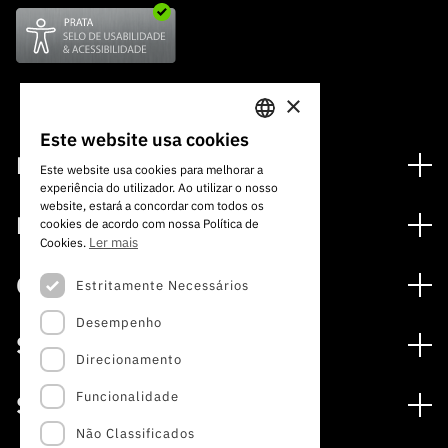
×
Este website usa cookies
PORTUGUESE
Financiamento
Este website usa cookies para melhorar a
experiência do utilizador. Ao utilizar o nosso
ENGLISH
Programas de Financiamento
website, estará a concordar com todos os
Media
cookies de acordo com nossa Política de
Internacional
Ler mais
Cookies.
Notícias
Prémios
Concursos
Estritamente Necessários
Notas de Imprensa
Desempenho
Concursos Abertos
Subscrever Newsletter
Serviços
Concursos Previstos
Direcionamento
Subscrever Direct Mail de Concursos
Serviços digitais: Tecnologia para o Conhecimento
Concursos Fechados
Agenda
Funcionalidade
Sobre
Arquivo, Documentação e Informação
Calendarização FCT 2026
Publicações
Não Classificados
A FCT