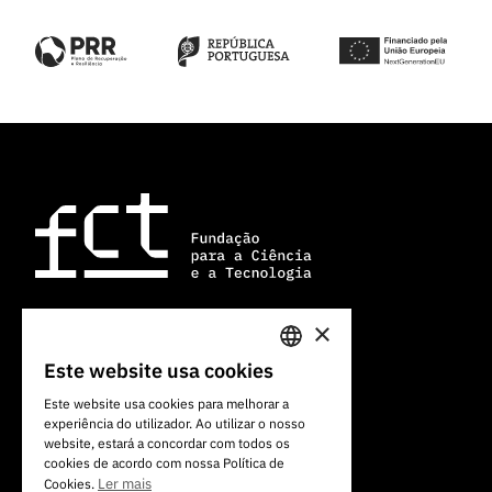
×
Av. do Brasil, 101
Este website usa cookies
PORTUGUESE
1700-066 Lisboa, Portugal
Este website usa cookies para melhorar a
+351 213 924 300
experiência do utilizador. Ao utilizar o nosso
ENGLISH
website, estará a concordar com todos os
cookies de acordo com nossa Política de
Ler mais
Cookies.