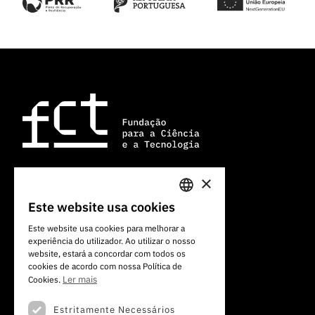
×
Av. do Brasil, 101
Este website usa cookies
PORTUGUESE
1700-066 Lisboa, Portugal
Este website usa cookies para melhorar a
+351 213 924 300
experiência do utilizador. Ao utilizar o nosso
ENGLISH
website, estará a concordar com todos os
cookies de acordo com nossa Política de
Ler mais
Cookies.
Estritamente Necessários