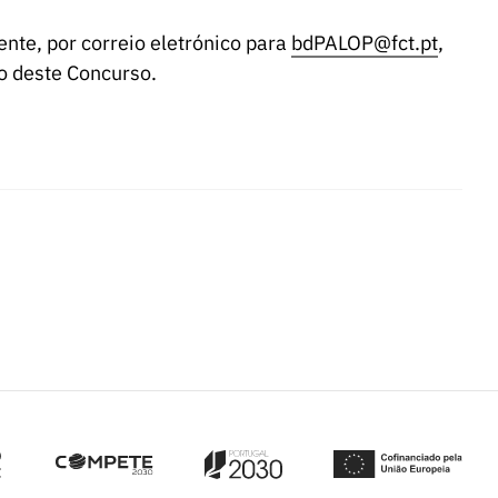
nte, por correio eletrónico para
bdPALOP@fct.pt
,
o deste Concurso.