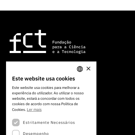
×
Av. do Brasil, 101
Este website usa cookies
PORTUGUESE
1700-066 Lisboa, Portugal
Este website usa cookies para melhorar a
+351 213 924 300
experiência do utilizador. Ao utilizar o nosso
ENGLISH
website, estará a concordar com todos os
cookies de acordo com nossa Política de
Ler mais
Cookies.
Estritamente Necessários
Desempenho