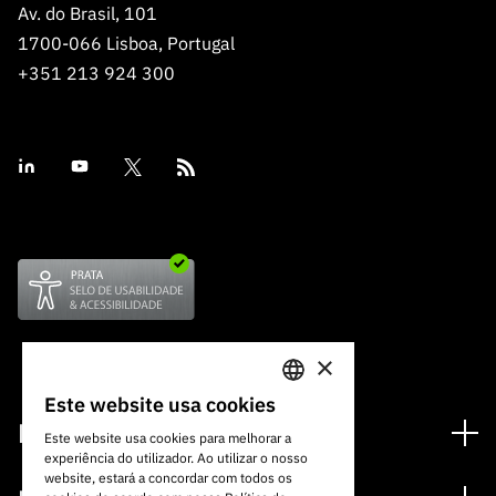
Av. do Brasil, 101
1700-066 Lisboa, Portugal
+351 213 924 300
×
Este website usa cookies
PORTUGUESE
Financiamento
Este website usa cookies para melhorar a
experiência do utilizador. Ao utilizar o nosso
ENGLISH
Programas de Financiamento
website, estará a concordar com todos os