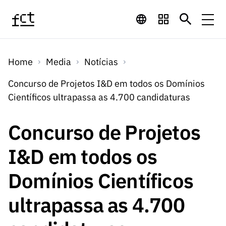
Saltar para o conteúdo principal
Financiamento
Home
Media
Notícias
Financiamento
Programas de
Concursos
Concurso de Projetos I&D em todos os Domínios
LINKS
Científicos ultrapassa as 4.700 candidaturas
RÁPIDOS
Financiamento
Concursos
Concursos Abertos
Serviços
Bolsas
LINKS
Concurso de Projetos
Internacional
Computaç
RÁPIDOS
Concursos Previstos
Serviços
ão
I&D em todos os
Prémios
Serviços digitais:
Media
Bolsas
Emprego
Concursos Fechados
Emprego
Domínios Científicos
Científico
Tecnologia para o
Media
Científico
Calendário de
Notícias
Sobre
Projetos
LINKS
ultrapassa as 4.700
Projetos
Conhecimento
I&D
RÁPIDOS
I&D
Concursos FCT 2026
Notas de Imprensa
Sobre
Instituiçõ
Arquivo, Documentação