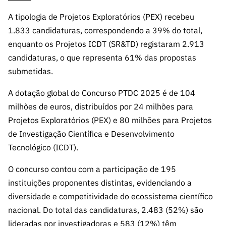
s
públicas
A tipologia de Projetos Exploratórios (PEX) recebeu
Manifesta
1.833 candidaturas, correspondendo a 39% do total,
ções de
enquanto os Projetos ICDT (SR&TD) registaram 2.913
Interesse
candidaturas, o que representa 61% das propostas
FCCN,
submetidas.
serviços
digitais da
A dotação global do Concurso PTDC 2025 é de 104
FCT
milhões de euros, distribuídos por 24 milhões para
Canais de
Projetos Exploratórios (PEX) e 80 milhões para Projetos
Denúncia
de Investigação Científica e Desenvolvimento
s
Tecnológico (ICDT).
Apoios
PRR –
O concurso contou com a participação de 195
“Ciência +
instituições proponentes distintas, evidenciando a
Digital” e
diversidade e competitividade do ecossistema científico
“Ciência +
nacional. Do total das candidaturas, 2.483 (52%) são
Capacitaç
lideradas por investigadoras e 583 (12%) têm