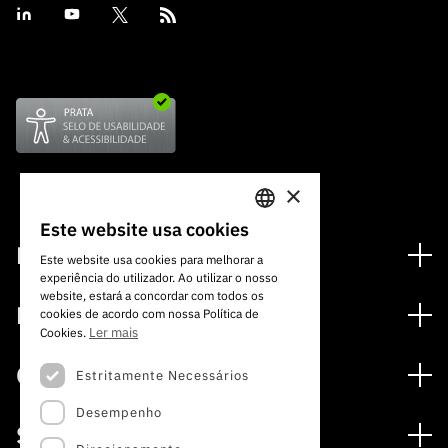
×
Este website usa cookies
PORTUGUESE
Financiamento
Este website usa cookies para melhorar a
experiência do utilizador. Ao utilizar o nosso
ENGLISH
Programas de Financiamento
website, estará a concordar com todos os
Media
cookies de acordo com nossa Política de
Internacional
Ler mais
Cookies.
Notícias
Prémios
Concursos
Estritamente Necessários
Notas de Imprensa
Desempenho
Concursos Abertos
Subscrever Newsletter
Serviços