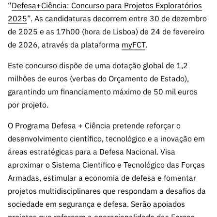
s
“
Defesa+Ciência: Concurso para Projetos Exploratórios
públicas
2025
”. As candidaturas decorrem entre 30 de dezembro
Manifesta
de 2025 e as 17h00 (hora de Lisboa) de 24 de fevereiro
ções de
de 2026, através da plataforma
myFCT
.
Interesse
FCCN,
Este concurso dispõe de uma dotação global de 1,2
serviços
milhões de euros (verbas do Orçamento de Estado),
digitais da
garantindo um financiamento máximo de 50 mil euros
FCT
por projeto.
Canais de
Denúncia
O Programa Defesa + Ciência pretende reforçar o
s
desenvolvimento científico, tecnológico e a inovação em
Apoios
áreas estratégicas para a Defesa Nacional. Visa
PRR –
aproximar o Sistema Científico e Tecnológico das Forças
“Ciência +
Armadas, estimular a economia de defesa e fomentar
Digital” e
projetos multidisciplinares que respondam a desafios da
“Ciência +
sociedade em segurança e defesa. Serão apoiados
Capacitaç
projetos que reforcem a operacionalidade das Forças