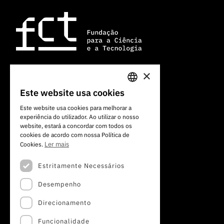
×
Av. do Brasil, 101
Este website usa cookies
PORTUGUESE
1700-066 Lisboa, Portugal
Este website usa cookies para melhorar a
+351 213 924 300
experiência do utilizador. Ao utilizar o nosso
ENGLISH
website, estará a concordar com todos os
cookies de acordo com nossa Política de
Ler mais
Cookies.
Estritamente Necessários
Desempenho
Direcionamento
Funcionalidade