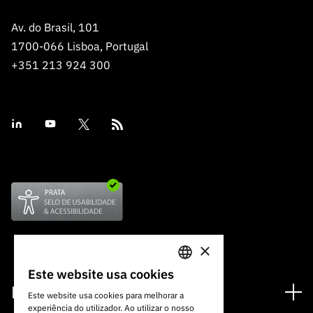
Av. do Brasil, 101
1700-066 Lisboa, Portugal
+351 213 924 300
×
Este website usa cookies
PORTUGUESE
Financiamento
Este website usa cookies para melhorar a
experiência do utilizador. Ao utilizar o nosso
ENGLISH