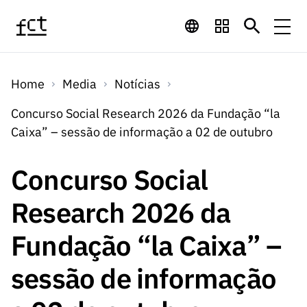
Saltar para o conteúdo principal
Financiamento
Home
Media
Notícias
Financiamento
Programas de
Concursos
Concurso Social Research 2026 da Fundação “la
LINKS
Caixa” – sessão de informação a 02 de outubro
RÁPIDOS
Financiamento
Concursos
Concursos Abertos
Serviços
Bolsas
LINKS
Concurso Social
Internacional
Computaç
RÁPIDOS
Concursos Previstos
Serviços
ão
Research 2026 da
Prémios
Serviços digitais:
Media
Bolsas
Emprego
Concursos Fechados
Emprego
Fundação “la Caixa” –
Científico
Tecnologia para o
Media
Científico
Calendário de
Notícias
Sobre
Projetos
LINKS
sessão de informação
Projetos
Conhecimento
I&D
RÁPIDOS
I&D
Concursos FCT 2026
Notas de Imprensa
Sobre
Instituiçõ
Arquivo, Documentação