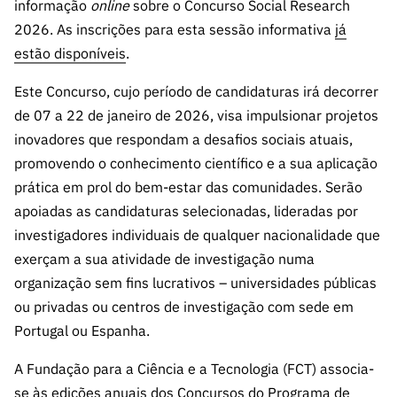
s
informação
online
sobre o Concurso Social Research
públicas
2026. As inscrições para esta sessão informativa
já
Manifesta
estão disponíveis
.
ções de
Interesse
Este Concurso, cujo período de candidaturas irá decorrer
FCCN,
de 07 a 22 de janeiro de 2026, visa impulsionar projetos
serviços
inovadores que respondam a desafios sociais atuais,
digitais da
promovendo o conhecimento científico e a sua aplicação
FCT
prática em prol do bem-estar das comunidades. Serão
Canais de
apoiadas as candidaturas selecionadas, lideradas por
Denúncia
investigadores individuais de qualquer nacionalidade que
s
exerçam a sua atividade de investigação numa
Apoios
organização sem fins lucrativos – universidades públicas
PRR –
ou privadas ou centros de investigação com sede em
“Ciência +
Portugal ou Espanha.
Digital” e
“Ciência +
A Fundação para a Ciência e a Tecnologia (FCT) associa-
Capacitaç
se às edições anuais dos Concursos do Programa de