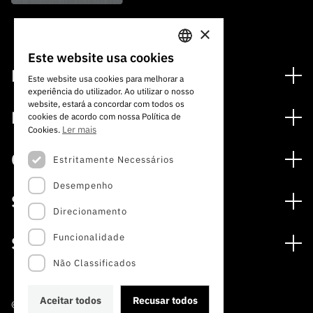
×
Este website usa cookies
PORTUGUESE
Financiamento
Este website usa cookies para melhorar a
experiência do utilizador. Ao utilizar o nosso
ENGLISH
Programas de Financiamento
website, estará a concordar com todos os
Media
cookies de acordo com nossa Política de
Internacional
Ler mais
Cookies.
Notícias
Prémios
Concursos
Estritamente Necessários
Notas de Imprensa
Desempenho
Concursos Abertos
Subscrever Newsletter
Serviços
Concursos Previstos
Direcionamento
Subscrever Direct Mail de Concursos
Serviços digitais: Tecnologia para o Conhecimento
Concursos Fechados
Agenda
Funcionalidade
Sobre
Arquivo, Documentação e Informação
Calendarização FCT 2026
Publicações
Não Classificados
A FCT
Acesso a dados estatísticos para fins científicos –
Media e Identidade de Marca
Protocolo INE/DGEEC/FCT
Estudos e Planeamento Estratégico
Aceitar todos
Recusar todos
©2022 · Fundação para a Ciência e a Tecnologia