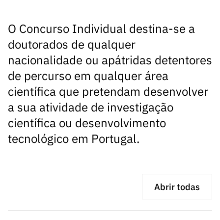
s
públicas
Manifesta
O Concurso Individual destina-se a
ções de
doutorados de qualquer
Interesse
nacionalidade ou apátridas detentores
FCCN,
de percurso em qualquer área
serviços
digitais da
científica que pretendam desenvolver
FCT
a sua atividade de investigação
Canais de
científica ou desenvolvimento
Denúncia
tecnológico em Portugal.
s
Apoios
PRR –
“Ciência +
Abrir todas
Digital” e
“Ciência +
Capacitaç