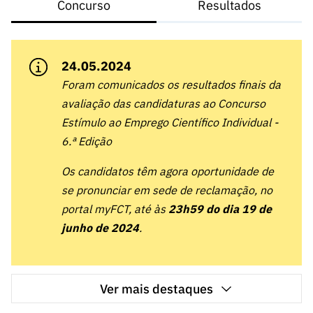
A FCT
Instituiçõ
Media e
Concurso
Resultados
es de I&D
LINKS
Newsletter
es I&D
Identidade
RÁPIDOS
Infraestru
e Informação
Transparência
de Marca
Infraestru
turas
Agenda
A FCT em
turas
Subscrever
24.05.2024
Acesso a dados
Estudos e Planeamento
Outros
Números
Newsletter
Prémios
Publicações
Foram comunicados os resultados finais da
Apoios
Acreditaç
estatísticos para fins
Subscrever
Estratégico
Outros
avaliação das candidaturas ao Concurso
ão,
Direct Mail
Apoios
Estímulo ao Emprego Científico Individual -
Certificaç
científicos – Protocolo
de
Documentos de Gestão
6.ª Edição
ão e
Concursos
Benefícios
INE/DGEEC/FCT
FCT
Apoios Comunitários
Os candidatos têm agora oportunidade de
Fiscais
90 Segundos
se pronunciar em sede de reclamação, no
Balcão da Ciência
Recrutam
Contactos
de Ciência
portal myFCT, até às
23h59 do dia 19 de
ento,
Subscrever
junho de 2024
.
Aquisição
Direct Mail
de
de
Serviços e
Concursos
Parcerias
Ver mais destaques
Comunicado
Consultas