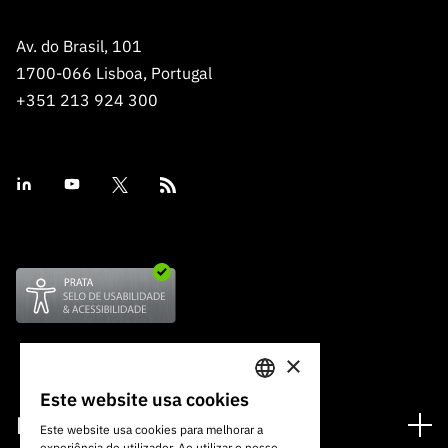
Av. do Brasil, 101
1700-066 Lisboa, Portugal
+351 213 924 300
×
Este website usa cookies
PORTUGUESE
Financiamento
Este website usa cookies para melhorar a
experiência do utilizador. Ao utilizar o nosso