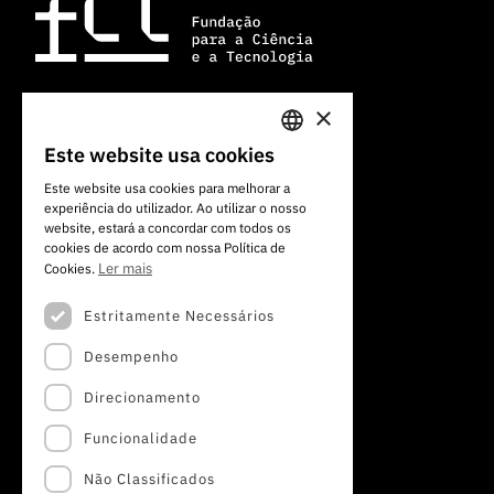
×
Av. do Brasil, 101
Este website usa cookies
PORTUGUESE
1700-066 Lisboa, Portugal
Este website usa cookies para melhorar a
+351 213 924 300
experiência do utilizador. Ao utilizar o nosso
ENGLISH
website, estará a concordar com todos os
cookies de acordo com nossa Política de
Ler mais
Cookies.
Estritamente Necessários
Desempenho
Direcionamento
Funcionalidade
Não Classificados