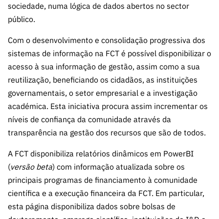
A FCT
Instituiçõ
Media e
es de I&D
sociedade, numa lógica de dados abertos no sector
LINKS
Newsletter
es I&D
Identidade
RÁPIDOS
público.
Infraestru
e Informação
Transparência
de Marca
Infraestru
turas
Agenda
A FCT em
Com o desenvolvimento e consolidação progressiva dos
turas
Subscrever
Acesso a dados
Estudos e Planeamento
Outros
Números
sistemas de informação na FCT é possível disponibilizar o
Newsletter
Prémios
Publicações
Apoios
Acreditaç
acesso à sua informação de gestão, assim como a sua
estatísticos para fins
Subscrever
Estratégico
Outros
ão,
reutilização, beneficiando os cidadãos, as instituições
Direct Mail
Apoios
Certificaç
científicos – Protocolo
de
governamentais, o setor empresarial e a investigação
Documentos de Gestão
ão e
Concursos
académica. Esta iniciativa procura assim incrementar os
Benefícios
INE/DGEEC/FCT
FCT
Apoios Comunitários
níveis de confiança da comunidade através da
Fiscais
90 Segundos
transparência na gestão dos recursos que são de todos.
Balcão da Ciência
Recrutam
Contactos
de Ciência
ento,
A FCT disponibiliza relatórios dinâmicos em PowerBI
Subscrever
Aquisição
(
versão beta
) com informação atualizada sobre os
Direct Mail
de
principais programas de financiamento à comunidade
de
Serviços e
científica e a execução financeira da FCT. Em particular,
Concursos
Parcerias
esta página disponibiliza dados sobre bolsas de
Comunicado
Consultas