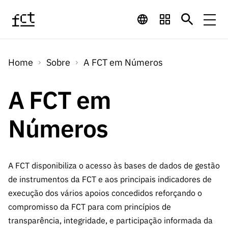
Saltar para o conteúdo principal
Financiamento
Home
Sobre
A FCT em Números
Financiamento
Programas de
Concursos
LINKS
A FCT em
RÁPIDOS
Financiamento
Concursos
Concursos Abertos
Números
Serviços
Bolsas
LINKS
Internacional
Computaç
RÁPIDOS
Concursos Previstos
Serviços
ão
Prémios
Serviços digitais:
Media
Bolsas
Emprego
Concursos Fechados
A FCT disponibiliza o acesso às bases de dados de gestão
Emprego
Científico
Tecnologia para o
de instrumentos da FCT e aos principais indicadores de
Media
Científico
Calendário de
Notícias
Sobre
Projetos
execução dos vários apoios concedidos reforçando o
LINKS
Projetos
Conhecimento
I&D
compromisso da FCT para com princípios de
RÁPIDOS
I&D
Concursos FCT 2026
Notas de Imprensa
transparência, integridade, e participação informada da
Sobre
Instituiçõ
Arquivo, Documentação