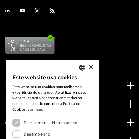
×
Este website usa cookies
PORTUGUESE
Financiamento
Este website usa cookies para melhorar a
experiência do utilizador. Ao utilizar o nosso
ENGLISH
Programas de Financiamento
website, estará a concordar com todos os
Media
cookies de acordo com nossa Política de
Internacional
Ler mais
Cookies.
Notícias
Prémios
Concursos
Estritamente Necessários
Notas de Imprensa
Desempenho
Concursos Abertos
Subscrever Newsletter