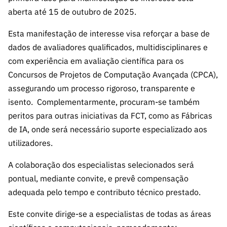
s
públicas
aberta até 15 de outubro de 2025.
Manifesta
Esta manifestação de interesse visa reforçar a base de
ções de
dados de avaliadores qualificados, multidisciplinares e
Interesse
com experiência em avaliação científica para os
FCCN,
Concursos de Projetos de Computação Avançada (CPCA),
serviços
assegurando um processo rigoroso, transparente e
digitais da
FCT
isento. Complementarmente, procuram-se também
peritos para outras iniciativas da FCT, como as Fábricas
Canais de
Denúncia
de IA, onde será necessário suporte especializado aos
s
utilizadores.
Apoios
A colaboração dos especialistas selecionados será
PRR –
pontual, mediante convite, e prevê compensação
“Ciência +
adequada pelo tempo e contributo técnico prestado.
Digital” e
“Ciência +
Este convite dirige-se a especialistas de todas as áreas
Capacitaç