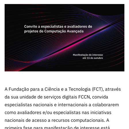
A FCT
Instituiçõ
Media e
es de I&D
LINKS
Newsletter
es I&D
Identidade
RÁPIDOS
Infraestru
e Informação
Transparência
de Marca
Infraestru
turas
Agenda
A FCT em
turas
Subscrever
Acesso a dados
Estudos e Planeamento
Outros
Números
Newsletter
Prémios
Publicações
Apoios
Acreditaç
estatísticos para fins
Subscrever
Estratégico
Outros
ão,
Direct Mail
Apoios
Certificaç
científicos – Protocolo
de
Documentos de Gestão
ão e
Concursos
Benefícios
INE/DGEEC/FCT
FCT
Apoios Comunitários
Fiscais
90 Segundos
Balcão da Ciência
Recrutam
Contactos
de Ciência
A Fundação para a Ciência e a Tecnologia (FCT), através
ento,
Subscrever
Aquisição
da sua unidade de serviços digitais FCCN, convida
Direct Mail
de
especialistas nacionais e internacionais a colaborarem
de
Serviços e
como avaliadores e/ou especialistas nas iniciativas
Concursos
Parcerias
nacionais de acesso a recursos computacionais. A
Comunicado
Consultas
primeira fase para manifestação de interesse está