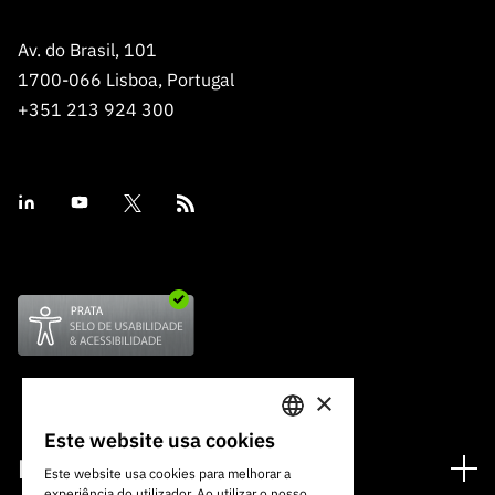
Av. do Brasil, 101
1700-066 Lisboa, Portugal
+351 213 924 300
×
Este website usa cookies
PORTUGUESE
Financiamento
Este website usa cookies para melhorar a
experiência do utilizador. Ao utilizar o nosso