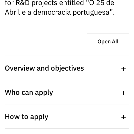
for R&D projects entitled “O 25 de
s
públicas
Abril e a democracia portuguesa”.
Manifesta
ções de
Interesse
FCCN,
Open All
serviços
digitais da
FCT
Overview and objectives
Canais de
Denúncia
s
Who can apply
By Resolution of the Council of Ministers No. 70/2021,
Apoios
dated June 4th, the government has stablished the
PRR –
celebration of the 50th anniversary of the April 25th
“Ciência +
Digital” e
How to apply
Revolution, a central milestone in contemporary
The benefic​​​​​​​iary entities can only apply individually and
“Ciência +
Portugal, bringing an end to the dictatorship, ending the
must be a legal entity belonging to the non-business
Capacitaç
imperial era, and creating conditions for democratization
entities of the R&I System, namely: