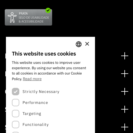
×
This website uses cookies
Financiamento
PORTUGUESE
This website uses cookies to improve user
Programas de Financiamento
experience. By using our website you consent
ENGLISH
Media
to all cookies in accordance with our Cookie
Internacional
Read more
Policy.
Notícias
Prémios
Concursos
Strictly Necessary
Notas de Imprensa
Performance
Concursos Abertos
Subscrever Newsletter
Serviços
Concursos Previstos
Targeting
Subscrever Direct Mail de Concursos
Serviços digitais: Tecnologia para o Conhecimento
Concursos Fechados
Agenda
Functionality
Sobre
Arquivo, Documentação e Informação
Calendarização FCT 2026