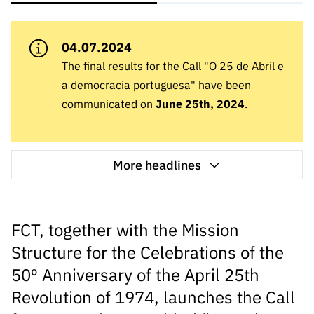
A FCT
Instituiçõ
Media e
es de I&D
LINKS
Newsletter
es I&D
Identidade
RÁPIDOS
Infraestru
e Informação
Transparência
de Marca
Infraestru
04.07.2024
turas
Agenda
A FCT em
turas
Subscrever
Acesso a dados
The final results for the Call "O 25 de Abril e
Estudos e Planeamento
Outros
Números
Newsletter
Prémios
Publicações
a democracia portuguesa" have been
Apoios
Acreditaç
estatísticos para fins
Subscrever
Estratégico
Outros
communicated on
June 25th, 2024
.
ão,
Direct Mail
Apoios
Certificaç
científicos – Protocolo
de
Documentos de Gestão
ão e
Concursos
Benefícios
More headlines
INE/DGEEC/FCT
FCT
Apoios Comunitários
Fiscais
90 Segundos
Balcão da Ciência
Recrutam
Contactos
de Ciência
ento,
FCT, together with the Mission
Subscrever
Aquisição
Direct Mail
Structure for the Celebrations of the
de
de
Serviços e
50º Anniversary of the April 25th
Concursos
Parcerias
Revolution of 1974, launches the Call
Comunicado
Consultas