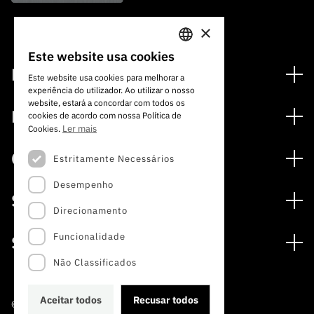
×
Este website usa cookies
PORTUGUESE
Financiamento
Este website usa cookies para melhorar a
experiência do utilizador. Ao utilizar o nosso
ENGLISH
Programas de Financiamento
website, estará a concordar com todos os
Media
cookies de acordo com nossa Política de
Internacional
Ler mais
Cookies.
Notícias
Prémios
Concursos
Estritamente Necessários
Notas de Imprensa
Desempenho
Concursos Abertos
Subscrever Newsletter
Serviços
Concursos Previstos
Direcionamento
Subscrever Direct Mail de Concursos
Serviços digitais: Tecnologia para o Conhecimento
Concursos Fechados
Agenda
Funcionalidade
Sobre
Arquivo, Documentação e Informação
Calendarização FCT 2026
Publicações
Não Classificados
A FCT
Acesso a dados estatísticos para fins científicos –
Media e Identidade de Marca
Protocolo INE/DGEEC/FCT
Estudos e Planeamento Estratégico
Aceitar todos
Recusar todos
©2022 · Fundação para a Ciência e a Tecnologia