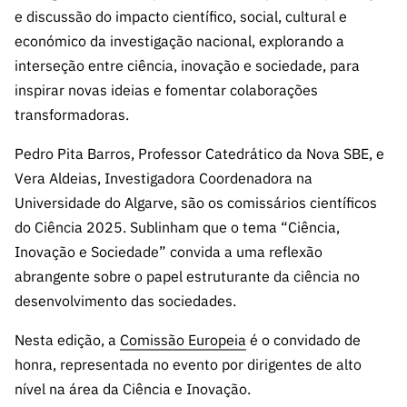
s
públicas
e discussão do impacto científico, social, cultural e
económico da investigação nacional, explorando a
Manifesta
ções de
interseção entre ciência, inovação e sociedade, para
Interesse
inspirar novas ideias e fomentar colaborações
transformadoras.
FCCN,
serviços
Pedro Pita Barros, Professor Catedrático da Nova SBE, e
digitais da
Vera Aldeias, Investigadora Coordenadora na
FCT
Universidade do Algarve, são os comissários científicos
Canais de
do Ciência 2025. Sublinham que o tema “Ciência,
Denúncia
Inovação e Sociedade” convida a uma reflexão
s
abrangente sobre o papel estruturante da ciência no
Apoios
desenvolvimento das sociedades.
PRR –
“Ciência +
Nesta edição, a
Comissão Europeia
é o convidado de
Digital” e
honra, representada no evento por dirigentes de alto
“Ciência +
nível na área da Ciência e Inovação.
Capacitaç