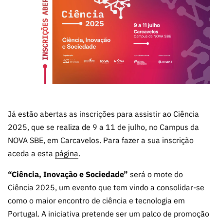
A FCT
Instituiçõ
Media e
es de I&D
LINKS
Newsletter
es I&D
Identidade
RÁPIDOS
Infraestru
e Informação
Transparência
de Marca
Infraestru
turas
Agenda
A FCT em
turas
Subscrever
Acesso a dados
Estudos e Planeamento
Outros
Números
Newsletter
Prémios
Publicações
Apoios
Acreditaç
estatísticos para fins
Subscrever
Estratégico
Outros
ão,
Direct Mail
Apoios
Certificaç
científicos – Protocolo
de
Documentos de Gestão
ão e
Concursos
Benefícios
Já estão abertas as inscrições para assistir ao Ciência
INE/DGEEC/FCT
FCT
Apoios Comunitários
Fiscais
2025, que se realiza de 9 a 11 de julho, no Campus da
90 Segundos
Balcão da Ciência
Recrutam
Contactos
NOVA SBE, em Carcavelos. Para fazer a sua inscrição
de Ciência
ento,
aceda a esta
página
.
Subscrever
Aquisição
Direct Mail
“Ciência, Inovação e Sociedade”
será o mote do
de
de
Serviços e
Ciência 2025, um evento que tem vindo a consolidar-se
Concursos
Parcerias
como o maior encontro de ciência e tecnologia em
Comunicado
Consultas
Portugal. A iniciativa pretende ser um palco de promoção