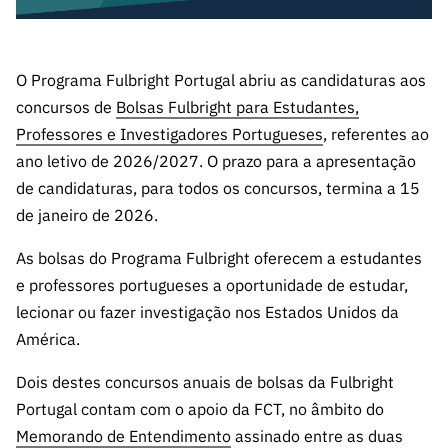
s
públicas
Manifesta
ções de
O Programa Fulbright Portugal abriu as candidaturas aos
Interesse
concursos de
Bolsas Fulbright para Estudantes,
FCCN,
Professores e Investigadores Portugueses
, referentes ao
serviços
ano letivo de 2026/2027. O prazo para a apresentação
digitais da
de candidaturas, para todos os concursos, termina a 15
FCT
de janeiro de 2026.
Canais de
Denúncia
As bolsas do Programa Fulbright oferecem a estudantes
s
e professores portugueses a oportunidade de estudar,
Apoios
lecionar ou fazer investigação nos Estados Unidos da
PRR –
América.
“Ciência +
Dois destes concursos anuais de bolsas da Fulbright
Digital” e
“Ciência +
Portugal contam com o apoio da FCT, no âmbito do
Capacitaç
Memorando de Entendimento
assinado entre as duas