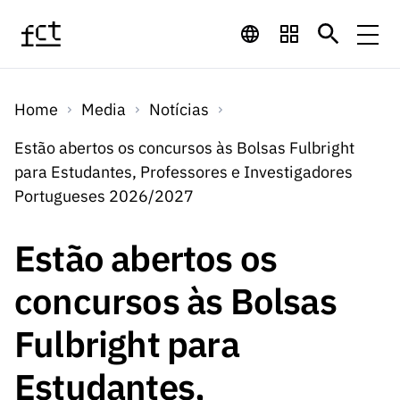
Saltar para o conteúdo principal
Financiamento
Home
Media
Notícias
Financiamento
Programas de
Concursos
Estão abertos os concursos às Bolsas Fulbright
LINKS
para Estudantes, Professores e Investigadores
RÁPIDOS
Financiamento
Concursos
Portugueses 2026/2027
Concursos Abertos
Serviços
Bolsas
LINKS
Internacional
Computaç
RÁPIDOS
Estão abertos os
Concursos Previstos
Serviços
ão
Prémios
Serviços digitais:
Media
Bolsas
concursos às Bolsas
Emprego
Concursos Fechados
Emprego
Científico
Tecnologia para o
Media
Científico
Fulbright para
Calendário de
Notícias
Sobre
Projetos
LINKS
Projetos
Conhecimento
I&D
RÁPIDOS
Estudantes,
I&D
Concursos FCT 2026
Notas de Imprensa
Sobre
Instituiçõ
Arquivo, Documentação