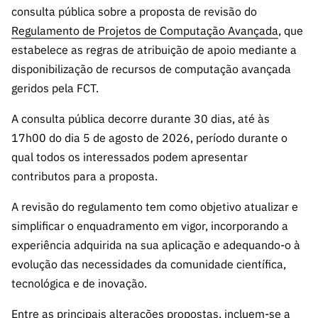
s
públicas
consulta pública sobre a proposta de revisão do
Regulamento de Projetos de Computação Avançada
, que
Manifesta
ções de
estabelece as regras de atribuição de apoio mediante a
Interesse
disponibilização de recursos de computação avançada
geridos pela FCT.
FCCN,
serviços
A consulta pública decorre durante 30 dias, até às
digitais da
17h00 do dia 5 de agosto de 2026, período durante o
FCT
qual todos os interessados podem apresentar
Canais de
contributos para a proposta.
Denúncia
s
A revisão do regulamento tem como objetivo atualizar e
Apoios
simplificar o enquadramento em vigor, incorporando a
PRR –
experiência adquirida na sua aplicação e adequando-o à
“Ciência +
evolução das necessidades da comunidade científica,
Digital” e
tecnológica e de inovação.
“Ciência +
Capacitaç
Entre as principais alterações propostas, incluem-se a