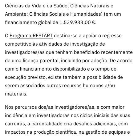
s
públicas
Ciências da Vida e da Saúde; Ciências Naturais e
Ambiente; Ciências Sociais e Humanidades) tem um
Manifesta
ções de
financiamento global de 1.539.933,00 €.
Interesse
O
Programa RESTART
destina-se a apoiar o regresso
FCCN,
competitivo às atividades de investigação de
serviços
investigadores/as que tenham beneficiado recentemente
digitais da
de uma licença parental, incluindo por adoção. De acordo
FCT
com o financiamento disponibilizado e o tempo de
Canais de
execução previsto, existe também a possibilidade de
Denúncia
serem associados outros recursos humanos e/ou
s
materiais.
Apoios
PRR –
Nos percursos dos/as investigadores/as, e com maior
“Ciência +
incidência em investigadoras nos ciclos iniciais das suas
Digital” e
carreiras, a parentalidade cria desafios adicionais, com
“Ciência +
impactos na produção científica, na gestão de equipas e
Capacitaç