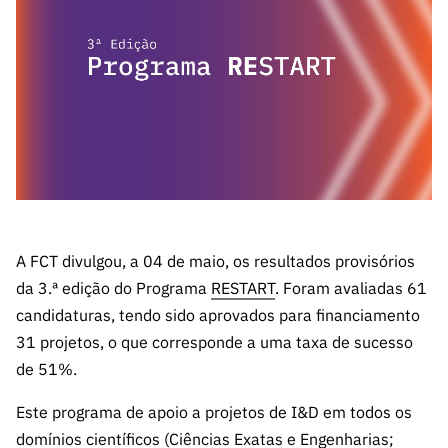
A FCT
Instituiçõ
Media e
es de I&D
LINKS
Newsletter
es I&D
Identidade
RÁPIDOS
Infraestru
e Informação
Transparência
de Marca
Infraestru
turas
Agenda
A FCT em
turas
Subscrever
Acesso a dados
Estudos e Planeamento
Outros
Números
Newsletter
Prémios
Publicações
Apoios
Acreditaç
estatísticos para fins
Subscrever
Estratégico
Outros
ão,
Direct Mail
Apoios
Certificaç
científicos – Protocolo
de
Documentos de Gestão
ão e
Concursos
Benefícios
INE/DGEEC/FCT
FCT
Apoios Comunitários
Fiscais
A FCT divulgou, a 04 de maio, os resultados provisórios
90 Segundos
Balcão da Ciência
Recrutam
Contactos
da 3.ª edição do Programa
RESTART
. Foram avaliadas 61
de Ciência
ento,
candidaturas, tendo sido aprovados para financiamento
Subscrever
Aquisição
31 projetos, o que corresponde a uma taxa de sucesso
Direct Mail
de
de 51%.
de
Serviços e
Concursos
Parcerias
Este programa de apoio a projetos de I&D em todos os
Comunicado
Consultas
domínios científicos (Ciências Exatas e Engenharias;