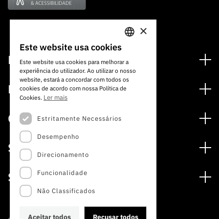
×
Este website usa cookies
PORTUGUESE
Financiamento
Este website usa cookies para melhorar a
experiência do utilizador. Ao utilizar o nosso
ENGLISH
Programas de Financiamento
website, estará a concordar com todos os
Media
cookies de acordo com nossa Política de
Internacional
Ler mais
Cookies.
Notícias
Prémios
Concursos
Estritamente Necessários
Notas de Imprensa
Desempenho
Concursos Abertos
Subscrever Newsletter
Serviços
Concursos Previstos
Direcionamento
Subscrever Direct Mail de Concursos
Serviços digitais: Tecnologia para o Conhecimento
Concursos Fechados
Agenda
Funcionalidade
Sobre
Arquivo, Documentação e Informação
Calendarização FCT 2026
Publicações
Não Classificados
A FCT
Acesso a dados estatísticos para fins científicos –
Media e Identidade de Marca
Protocolo INE/DGEEC/FCT
Estudos e Planeamento Estratégico
Aceitar todos
Recusar todos