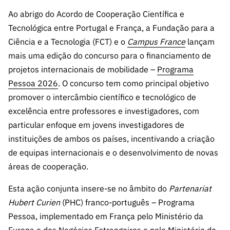
s
públicas
Ao abrigo do Acordo de Cooperação Científica e
Manifesta
Tecnológica entre Portugal e França, a Fundação para a
ções de
Ciência e a Tecnologia (FCT) e o
Campus France
lançam
Interesse
mais uma edição do concurso para o financiamento de
FCCN,
projetos internacionais de mobilidade –
Programa
serviços
Pessoa 2026
. O concurso tem como principal objetivo
digitais da
promover o intercâmbio científico e tecnológico de
FCT
excelência entre professores e investigadores, com
Canais de
particular enfoque em jovens investigadores de
Denúncia
instituições de ambos os países, incentivando a criação
s
de equipas internacionais e o desenvolvimento de novas
Apoios
áreas de cooperação.
PRR –
“Ciência +
Esta ação conjunta insere-se no âmbito do
Partenariat
Digital” e
Hubert Curien
(PHC) franco-português – Programa
“Ciência +
Pessoa, implementado em França pelo Ministério da
Capacitaç