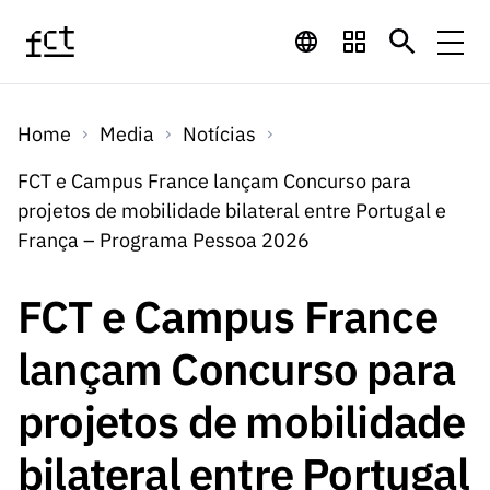
Saltar para o conteúdo principal
Financiamento
Home
Media
Notícias
Financiamento
Programas de
Concursos
FCT e Campus France lançam Concurso para
LINKS
projetos de mobilidade bilateral entre Portugal e
RÁPIDOS
Financiamento
Concursos
França – Programa Pessoa 2026
Concursos Abertos
Serviços
Bolsas
LINKS
Internacional
Computaç
RÁPIDOS
FCT e Campus France
Concursos Previstos
Serviços
ão
Prémios
Serviços digitais:
Media
Bolsas
lançam Concurso para
Emprego
Concursos Fechados
Emprego
Científico
Tecnologia para o
Media
Científico
projetos de mobilidade
Calendário de
Notícias
Sobre
Projetos
LINKS
Projetos
Conhecimento
I&D
RÁPIDOS
bilateral entre Portugal
I&D
Concursos FCT 2026
Notas de Imprensa
Sobre
Instituiçõ
Arquivo, Documentação