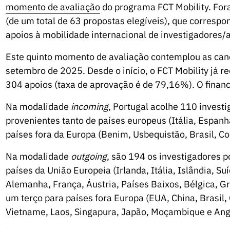
momento de avaliação
do programa FCT Mobility. For
(de um total de 63 propostas elegíveis), que corre
apoios à mobilidade internacional de investigadores/a
Este quinto momento de avaliação contemplou as cand
setembro de 2025. Desde o início, o FCT Mobility já 
304 apoios (taxa de aprovação é de 79,16%). O financ
Na modalidade
incoming
, Portugal acolhe 110 investi
provenientes tanto de países europeus (Itália, Espanh
países fora da Europa (Benim, Usbequistão, Brasil, Co
Na modalidade
outgoing
, são 194 os investigadores 
países da União Europeia (Irlanda, Itália, Islândia, Su
Alemanha, França, Áustria, Países Baixos, Bélgica, G
um terço para países fora Europa (EUA, China, Brasil, 
Vietname, Laos, Singapura, Japão, Moçambique e Ang