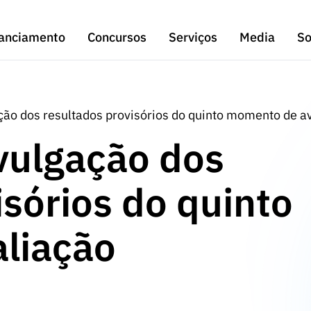
anciamento
Concursos
Serviços
Media
So
ação dos resultados provisórios do quinto momento de a
ivulgação dos
isórios do quinto
liação