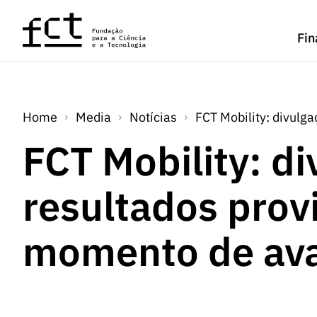
Saltar para o conteúdo principal
Fin
Home
Media
Notícias
FCT Mobility: divulg
FCT Mobility: d
resultados prov
momento de ava