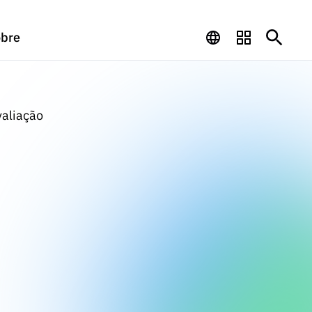
bre
valiação