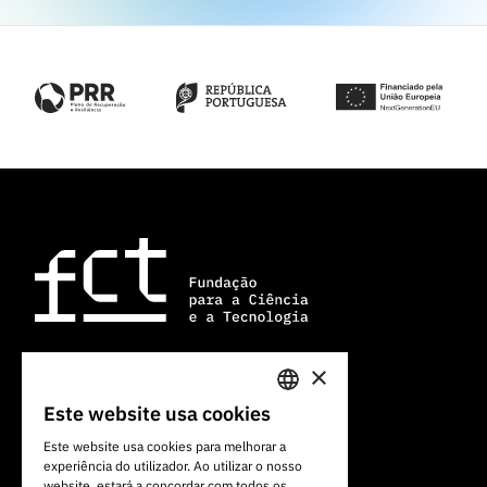
×
Av. do Brasil, 101
Este website usa cookies
PORTUGUESE
1700-066 Lisboa, Portugal
Este website usa cookies para melhorar a
+351 213 924 300
experiência do utilizador. Ao utilizar o nosso
ENGLISH
website, estará a concordar com todos os