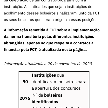
da celebração de um contrato-programa com a
s
públicas
instituição. As entidades que sejam instituições de
Manifesta
acolhimento desses bolseiros sinalizaram junto da FCT
ções de
os seus bolseiros que deram origem a essas posições.
Interesse
A informação remetida à FCT sobre a implementação
FCCN,
serviços
da norma transitória pelas diferentes instituições
digitais da
abrangidas, apenas no que respeita a contratos a
FCT
financiar pela FCT, é atualizada nesta página.
Canais de
Denúncia
Informação atualizada a 20 de novembro de 2023
s
Instituições
que
Apoios
PRR –
90
identificaram bolseiros para
“Ciência +
a abertura dos concursos
Digital” e
Nº de
bolseiros
2076
“Ciência +
identificados
Capacitaç