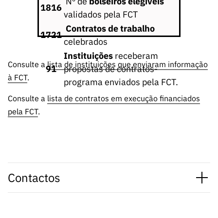
Nº de
bolseiros elegíveis
ão”
1816
validados pela FCT
Contratos de trabalho
1721
celebrados
Instituições
receberam
Consulte a
lista de instituições que enviaram informação
91
propostas de contratos-
à FCT
.
programa enviados pela FCT.
Consulte a
lista de contratos em execução financiados
pela FCT
.
Contactos