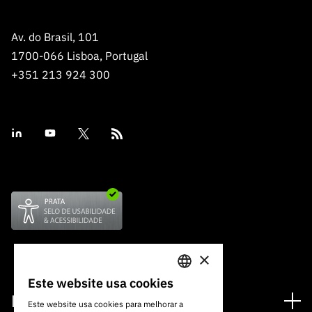
Av. do Brasil, 101
1700-066 Lisboa, Portugal
+351 213 924 300
×
Este website usa cookies
PORTUGUESE
Financiamento
Este website usa cookies para melhorar a