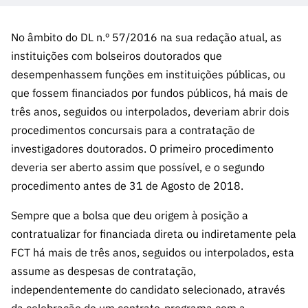
A FCT
Instituiçõ
Media e
es de I&D
LINKS
Newsletter
es I&D
Identidade
RÁPIDOS
Infraestru
e Informação
Transparência
de Marca
No âmbito do DL n.º 57/2016 na sua redação atual, as
Infraestru
turas
Agenda
A FCT em
instituições com bolseiros doutorados que
turas
Subscrever
Acesso a dados
Estudos e Planeamento
Outros
Números
desempenhassem funções em instituições públicas, ou
Newsletter
Prémios
Publicações
Apoios
Acreditaç
que fossem financiados por fundos públicos, há mais de
estatísticos para fins
Subscrever
Estratégico
Outros
ão,
três anos, seguidos ou interpolados, deveriam abrir dois
Direct Mail
Apoios
Certificaç
procedimentos concursais para a contratação de
científicos – Protocolo
de
Documentos de Gestão
ão e
Concursos
investigadores doutorados. O primeiro procedimento
Benefícios
INE/DGEEC/FCT
FCT
Apoios Comunitários
deveria ser aberto assim que possível, e o segundo
Fiscais
90 Segundos
procedimento antes de 31 de Agosto de 2018.
Balcão da Ciência
Recrutam
Contactos
de Ciência
ento,
Sempre que a bolsa que deu origem à posição a
Subscrever
Aquisição
contratualizar for financiada direta ou indiretamente pela
Direct Mail
de
FCT há mais de três anos, seguidos ou interpolados, esta
de
Serviços e
assume as despesas de contratação,
Concursos
Parcerias
independentemente do candidato selecionado, através
Comunicado
Consultas