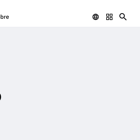
bre
o